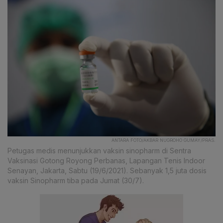
ANTARA FOTO/AKBAR NUGROHO GUMAY/PRAS.
Petugas medis menunjukkan vaksin sinopharm di Sentra
Vaksinasi Gotong Royong Perbanas, Lapangan Tenis Indoor
Senayan, Jakarta, Sabtu (19/6/2021). Sebanyak 1,5 juta dosis
vaksin Sinopharm tiba pada Jumat (30/7).