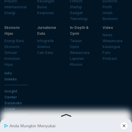
Industri
Keuangan
Fintech
Ekonomi
Internasional
Bursa
Startup
Profil
Energi
Korporasi
Gadget
Istilah
Teknologi
Ekonomi
Ekonomi
Jurnalisme
In-Depth &
Video
Hijau
Data
Opini
News
Energi Baru
Infografik
Telaah
Wawancara
Ekonomi
Analisis
Opini
Katalogue
Sirkular
Cek Data
Wawancara
Foto
Investasi
Laporan
Podcast
Hijau
Khusus
Info
Indeks
Insight
Center
Databoks
Event
KatadataOto
Langganan Newsletter