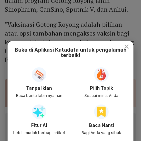
dalam program Gotong Royong ialah
Sinopharm, CanSino, Sputnik V, dan Anhui.
"Vaksinasi Gotong Royong adalah pilihan
atau opsi tambahan mengakses vaksin bagi
korporasi, baik karyawan, keluarga, dan yang
×
Buka di Aplikasi Katadata untuk pengalaman
terkait," kata Direktur Utama Kimia
terbaik!
Farma Verdi Budidarmo pekan lalu.
Tanpa Iklan
Pilih Topik
1,4 Juta Vaksin Sinopharm Tiba, Kadin Kebut
Vaksinasi Gotong Royong
Baca berita lebih nyaman
Sesuai minat Anda
Baca artikel ini lewat aplikasi mobile.
Fitur AI
Baca Nanti
Dapatkan pengalaman membaca lebih nyaman dan nikmati
Lebih mudah berbagi artikel
Bagi Anda yang sibuk
fitur menarik lainnya lewat aplikasi mobile Katadata.