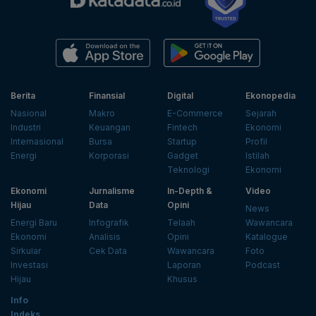
Berita
Finansial
Digital
Ekonopedia
Nasional
Makro
E-Commerce
Sejarah
Industri
Keuangan
Fintech
Ekonomi
Internasional
Bursa
Startup
Profil
Energi
Korporasi
Gadget
Istilah
Teknologi
Ekonomi
Ekonomi
Jurnalisme
In-Depth &
Video
Hijau
Data
Opini
News
Energi Baru
Infografik
Telaah
Wawancara
Ekonomi
Analisis
Opini
Katalogue
Sirkular
Cek Data
Wawancara
Foto
Investasi
Laporan
Podcast
Hijau
Khusus
Info
Indeks