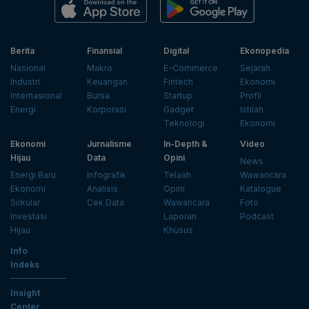
Berita
Finansial
Digital
Ekonopedia
Nasional
Makro
E-Commerce
Sejarah
Industri
Keuangan
Fintech
Ekonomi
Internasional
Bursa
Startup
Profil
Energi
Korporasi
Gadget
Istilah
Teknologi
Ekonomi
Ekonomi
Jurnalisme
In-Depth &
Video
Hijau
Data
Opini
News
Energi Baru
Infografik
Telaah
Wawancara
Ekonomi
Analisis
Opini
Katalogue
Sirkular
Cek Data
Wawancara
Foto
Investasi
Laporan
Podcast
Hijau
Khusus
Info
Indeks
Insight
Center