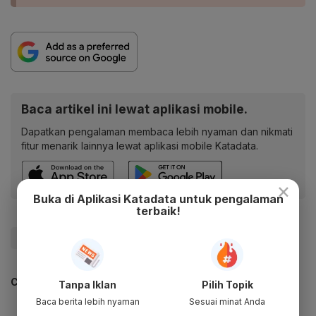
Baca artikel ini lewat aplikasi mobile.
Dapatkan pengalaman membaca lebih nyaman dan nikmati
fitur menarik lainnya lewat aplikasi mobile Katadata.
×
Buka di Aplikasi Katadata untuk pengalaman
terbaik!
#Pfizer
#Vaksin
#Covid-19
CEK JUGA DATA INI
Tanpa Iklan
Pilih Topik
Baca berita lebih nyaman
Sesuai minat Anda