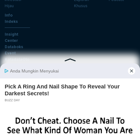
Hijau
Khusus
Info
Indeks
Insight
Center
Databoks
Event
KatadataOto
Langganan Newsletter
Email
Daftar
Ikuti Kami
Tentang Katadata
Advertising
Karier
Pedoman Media Siber
Kebijakan Privasi
Disclaimer
Hubungi Kami