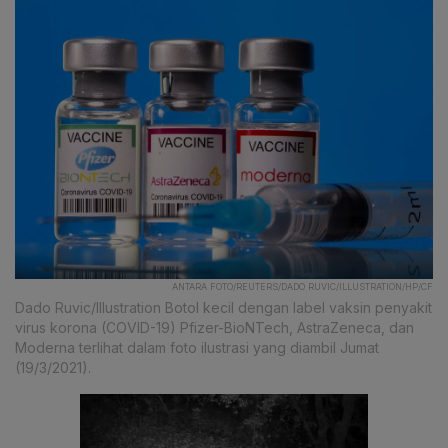
ANTARA FOTO/REUTERS/DADO RUVIC/ILLUSTRATION/HP/CF
Dado Ruvic/Illustration Botol kecil dengan label vaksin penyakit
virus korona (COVID-19) Pfizer-BioNTech, AstraZeneca, dan
Moderna terlihat dalam foto ilustrasi yang diambil Jumat
(19/3/2021).