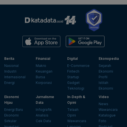
Berita
Finansial
Digital
Ekonopedia
Nasional
Makro
E-Commerce
Sejarah
Industri
Keuangan
Fintech
Ekonomi
Internasional
Bursa
Startup
Profil
Energi
Korporasi
Gadget
Istilah
Teknologi
Ekonomi
Ekonomi
Jurnalisme
In-Depth &
Video
Hijau
Data
Opini
News
Energi Baru
Infografik
Telaah
Wawancara
Ekonomi
Analisis
Opini
Katalogue
Sirkular
Cek Data
Wawancara
Foto
Investasi
Laporan
Podcast