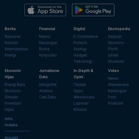
Berita
Finansial
Digital
Ekonopedia
Nasional
Makro
E-Commerce
Sejarah
Industri
Keuangan
Fintech
Ekonomi
Internasional
Bursa
Startup
Profil
Energi
Korporasi
Gadget
Istilah
Teknologi
Ekonomi
Ekonomi
Jurnalisme
In-Depth &
Video
Hijau
Data
Opini
News
Energi Baru
Infografik
Telaah
Wawancara
Ekonomi
Analisis
Opini
Katalogue
Sirkular
Cek Data
Wawancara
Foto
Investasi
Laporan
Podcast
Hijau
Khusus
Info
Indeks
Insight