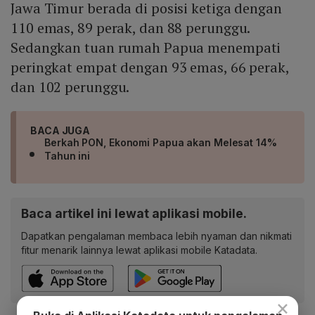
Jawa Timur berada di posisi ketiga dengan
110 emas, 89 perak, dan 88 perunggu.
Sedangkan tuan rumah Papua menempati
peringkat empat dengan 93 emas, 66 perak,
dan 102 perunggu.
BACA JUGA
Berkah PON, Ekonomi Papua akan Melesat 14%
Tahun ini
Baca artikel ini lewat aplikasi mobile.
Dapatkan pengalaman membaca lebih nyaman dan nikmati
fitur menarik lainnya lewat aplikasi mobile Katadata.
×