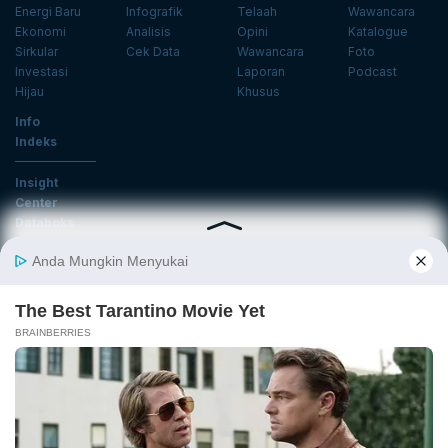
Energi Baru
Infografik
Telaah
Wawancara
Ekonomi
Analisis
Opini
Katalogue
Sirkular
Cek Data
Wawancara
Foto
Investasi
Laporan
Podcast
Hijau
Khusus
Info
Indeks
Insight
Center
Databoks
Event
KatadataOto
Langganan Newsletter
Email
Daftar
Ikuti Kami