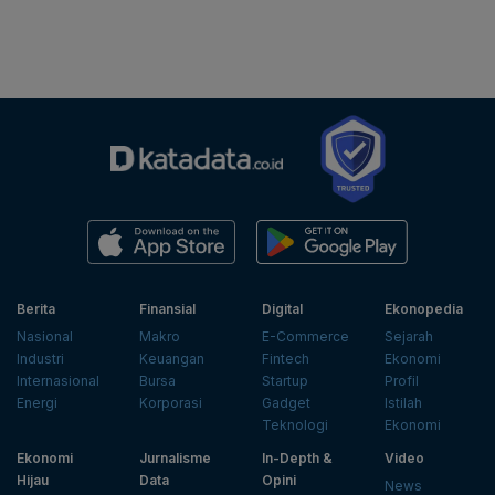
Berita
Finansial
Digital
Ekonopedia
Nasional
Makro
E-Commerce
Sejarah
Industri
Keuangan
Fintech
Ekonomi
Internasional
Bursa
Startup
Profil
Energi
Korporasi
Gadget
Istilah
Teknologi
Ekonomi
Ekonomi
Jurnalisme
In-Depth &
Video
Hijau
Data
Opini
News