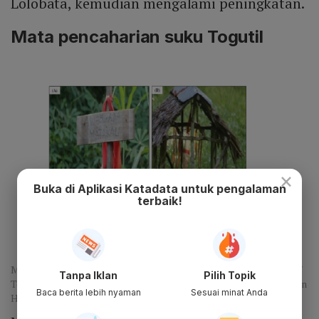
Lolobata, kemudian mengalami peningkatan.
Mata pencaharian suku Togutil
×
Buka di Aplikasi Katadata untuk pengalaman
terbaik!
Matakau alat suku Togutil (Jurnal The Practice of Local Wisdom of
Tanpa Iklan
Pilih Topik
Tobelo Dalam (Togutil) Tribal Community in Forest Conservation in
Baca berita lebih nyaman
Sesuai minat Anda
Halmahera, Indonesia)