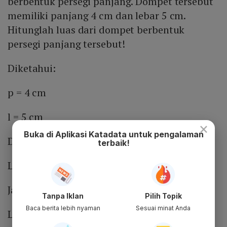
berbentuk persegi panjang. Dompet tersebut
memiliki panjang 4 cm dan lebar 5 cm.
Hitunglah luas dari dompet berbentuk
persegi panjang tersebut!
Diketahui:
p = 4 cm
l = 5 cm
×
Buka di Aplikasi Katadata untuk pengalaman
Ditanya:
terbaik!
Luas?
Jawaban:
Tanpa Iklan
Pilih Topik
Baca berita lebih nyaman
Sesuai minat Anda
Luas = p x l