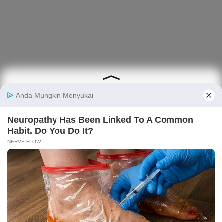
Berita
Finansial
Digital
Ekonopedia
Nasional
Makro
E-Commerce
Sejarah