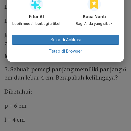
Luas = 4 x 5
Fitur AI
Baca Nanti
Luas = 20
Lebih mudah berbagi artikel
Bagi Anda yang sibuk
Jadi, luas persegi panjang tersebut adalah 20
Buka di Aplikasi
cm.
Tetap di Browser
Menghitung keliling persegi panjang
3. Sebuah persegi panjang memiliki panjang 6
cm dan lebar 4 cm. Berapakah kelilingnya?
Diketahui:
p = 6 cm
l = 4 cm