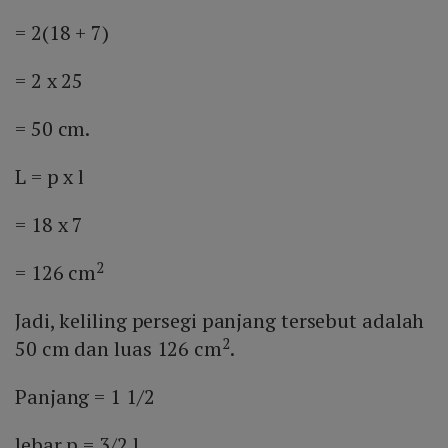
= 2(18 + 7)
= 2 x 25
= 50 cm.
L = p x l
= 18 x 7
2
= 126 cm
Jadi, keliling persegi panjang tersebut adalah
2
50 cm dan luas 126 cm
.
Panjang = 1 1/2
lebar p = 3/2 l