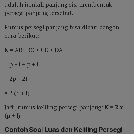
adalah jumlah panjang sisi membentuk
persegi panjang tersebut.
Rumus persegi panjang bisa dicari dengan
cara berikut:
K = AB+ BC + CD + DA
= p + l + p + l
= 2p + 2l
= 2 (p + l)
Jadi, rumus keliling persegi panjang:
K = 2 x
(p + l)
Contoh Soal Luas dan Keliling Persegi