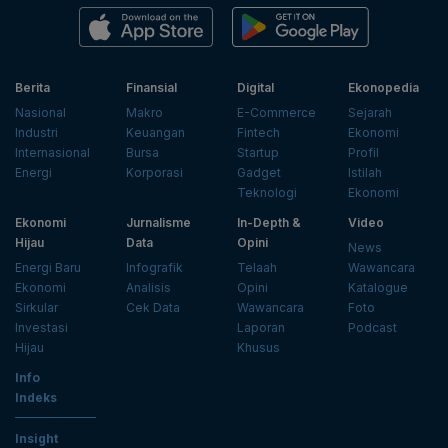
Berita
Finansial
Digital
Ekonopedia
Nasional
Makro
E-Commerce
Sejarah
Industri
Keuangan
Fintech
Ekonomi
Internasional
Bursa
Startup
Profil
Energi
Korporasi
Gadget
Istilah
Teknologi
Ekonomi
Ekonomi
Jurnalisme
In-Depth &
Video
Hijau
Data
Opini
News
Energi Baru
Infografik
Telaah
Wawancara
Ekonomi
Analisis
Opini
Katalogue
Sirkular
Cek Data
Wawancara
Foto
Investasi
Laporan
Podcast
Hijau
Khusus
Info
Indeks
Insight