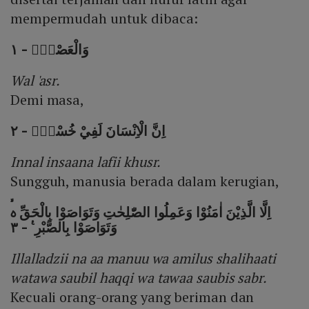
mempermudah untuk dibaca:
وَالْعَصْرِۙ - ١
Wal 'asr.
Demi masa,
اِنَّ الْاِنْسَانَ لَفِيْ خُسْرٍۙ - ٢
Innal insaana lafii khusr.
Sungguh, manusia berada dalam kerugian,
اِلَّا الَّذِيْنَ اٰمَنُوْا وَعَمِلُوا الصّٰلِحٰتِ وَتَوَاصَوْا بِالْحَقِّ ەۙ
وَتَوَاصَوْا بِالصَّبْرِ ࣖ - ٣
Illalladzii na aa manuu wa amilus shalihaati
watawa saubil haqqi wa tawaa saubis sabr.
Kecuali orang-orang yang beriman dan