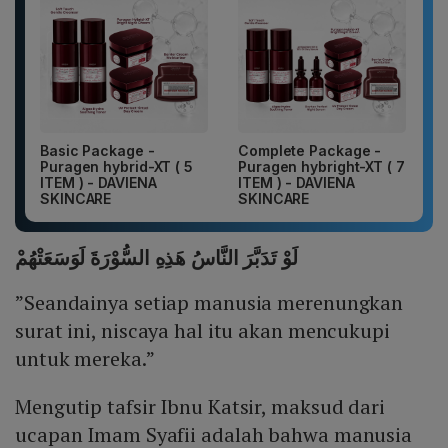
Basic Package -
Complete Package -
Puragen hybrid-XT ( 5
Puragen hybright-XT ( 7
ITEM ) - DAVIENA
ITEM ) - DAVIENA
SKINCARE
SKINCARE
لَوْ تَدَبَّرَ النَّاسُ هَذِهِ السُّوْرَةَ لَوَسَعَتْهُمْ
”Seandainya setiap manusia merenungkan
surat ini, niscaya hal itu akan mencukupi
untuk mereka.”
Mengutip tafsir Ibnu Katsir, maksud dari
ucapan Imam Syafii adalah bahwa manusia