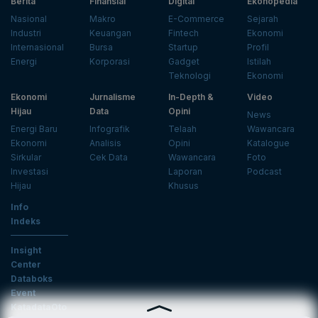
Berita
Finansial
Digital
Ekonopedia
Nasional
Makro
E-Commerce
Sejarah
Industri
Keuangan
Fintech
Ekonomi
Internasional
Bursa
Startup
Profil
Energi
Korporasi
Gadget
Istilah
Teknologi
Ekonomi
Ekonomi
Jurnalisme
In-Depth &
Video
Hijau
Data
Opini
News
Energi Baru
Infografik
Telaah
Wawancara
Ekonomi
Analisis
Opini
Katalogue
Sirkular
Cek Data
Wawancara
Foto
Investasi
Laporan
Podcast
Hijau
Khusus
Info
Indeks
Insight
Center
Databoks
Event
KatadataOto