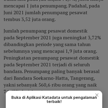
mencapai 1 juta penumpang. Padahal, pada
Juni 2021 jumlah penumpang pesawat
tembus 3,52 juta orang.
Jumlah penumpang pesawat domestik
pada September 2021 juga meningkat 3,72%
dibandingkan periode yang sama tahun
sebelumnya yang mencapai 1,9 juta orang.
Peningkatan penumpang pesawat domestik
pada September 2021 terjadi di seluruh
bandara. Penumpang paling banyak berasal
dari Bandara Soekarno-Hatta, Tangerang,
yakni sebanyak 560,6 ribu orang yang naik
74,48% dari Agustus.
×
Buka di Aplikasi Katadata untuk pengalaman
terbaik!