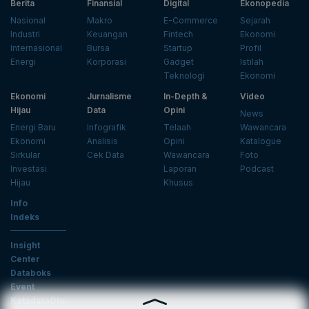
Berita
Finansial
Digital
Ekonopedia
Nasional
Makro
E-Commerce
Sejarah
Industri
Keuangan
Fintech
Ekonomi
Internasional
Bursa
Startup
Profil
Energi
Korporasi
Gadget
Istilah
Teknologi
Ekonomi
Ekonomi
Jurnalisme
In-Depth &
Video
Hijau
Data
Opini
News
Energi Baru
Infografik
Telaah
Wawancara
Ekonomi
Analisis
Opini
Katalogue
Sirkular
Cek Data
Wawancara
Foto
Investasi
Laporan
Podcast
Hijau
Khusus
Info
Indeks
Insight
Center
Databoks
Event
KatadataOto