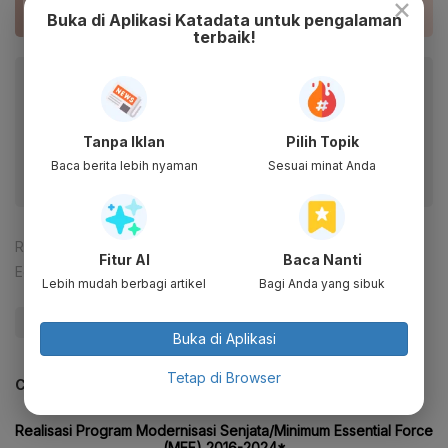
×
Buka di Aplikasi Katadata untuk pengalaman
terbaik!
Baca artikel ini lewat aplikasi mobile.
Dapatkan pengalaman membaca lebih nyaman dan nikmati
fitur menarik lainnya lewat aplikasi mobile Katadata.
Tanpa Iklan
Pilih Topik
Baca berita lebih nyaman
Sesuai minat Anda
Reporter:
Rizky Alika
Fitur AI
Baca Nanti
Editor:
Ameidyo Daud Nasution
Lebih mudah berbagi artikel
Bagi Anda yang sibuk
#andika perkasa
#panglima TNI
#TNI
Buka di Aplikasi
Tetap di Browser
CEK JUGA DATA INI