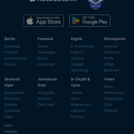
Berita
Finansial
Digital
Ekonopedia
Nasional
Makro
E-Commerce
Sejarah
Industri
Keuangan
Fintech
Ekonomi
Internasional
Bursa
Startup
Profil
Energi
Korporasi
Gadget
Istilah
Teknologi
Ekonomi
Ekonomi
Jurnalisme
In-Depth &
Video
Hijau
Data
Opini
News
Energi Baru
Infografik
Telaah
Wawancara
Ekonomi
Analisis
Opini
Katalogue
Sirkular
Cek Data
Wawancara
Foto
Investasi
Laporan
Podcast
Hijau
Khusus
Info
Indeks