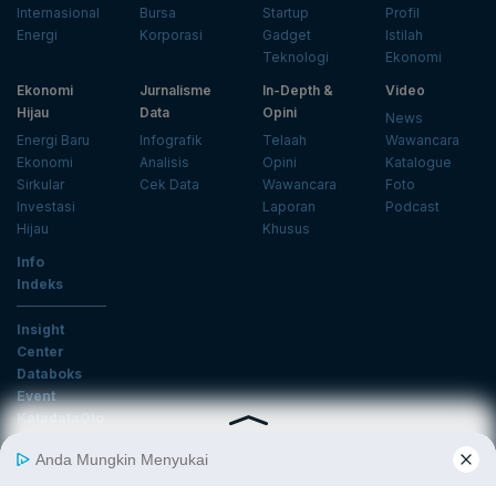
Internasional
Bursa
Startup
Profil
Energi
Korporasi
Gadget
Istilah
Teknologi
Ekonomi
Ekonomi
Jurnalisme
In-Depth &
Video
Hijau
Data
Opini
News
Energi Baru
Infografik
Telaah
Wawancara
Ekonomi
Analisis
Opini
Katalogue
Sirkular
Cek Data
Wawancara
Foto
Investasi
Laporan
Podcast
Hijau
Khusus
Info
Indeks
Insight
Center
Databoks
Event
KatadataOto
Langganan Newsletter