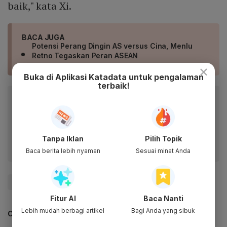
baik," kata Xi.
BACA JUGA
Potensi Perang Dingin AS versus Cina, Menlu
Retno Tegaskan Peran ASEAN
×
Buka di Aplikasi Katadata untuk pengalaman
terbaik!
Baca artikel ini lewat aplikasi mobile.
Dapatkan pengalaman membaca lebih nyaman dan nikmati
fitur menarik lainnya lewat aplikasi mobile Katadata.
Tanpa Iklan
Pilih Topik
Baca berita lebih nyaman
Sesuai minat Anda
#Jokowi
#ASEAN
#Cina
Fitur AI
Baca Nanti
Lebih mudah berbagi artikel
Bagi Anda yang sibuk
CEK JUGA DATA INI