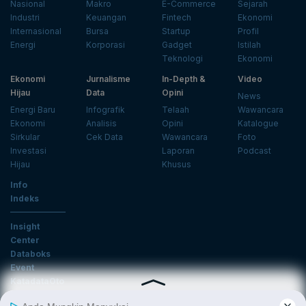
Nasional
Makro
E-Commerce
Sejarah
Industri
Keuangan
Fintech
Ekonomi
Internasional
Bursa
Startup
Profil
Energi
Korporasi
Gadget
Istilah
Teknologi
Ekonomi
Ekonomi
Jurnalisme
In-Depth &
Video
Hijau
Data
Opini
News
Energi Baru
Infografik
Telaah
Wawancara
Ekonomi
Analisis
Opini
Katalogue
Sirkular
Cek Data
Wawancara
Foto
Investasi
Laporan
Podcast
Hijau
Khusus
Info
Indeks
Insight
Center
Databoks
Event
KatadataOto