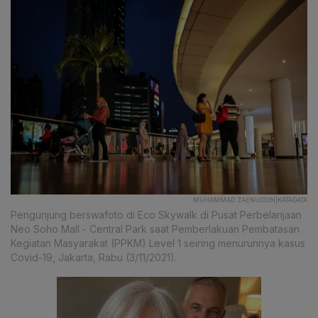
MUHAMMAD ZAENUDDIN|KATADATA
Pengunjung berswafoto di Eco Skywalk di Pusat Perbelanjaan
Neo Soho Mall - Central Park saat Pemberlakuan Pembatasan
Kegiatan Masyarakat (PPKM) Level 1 seiring menurunnya kasus
Covid-19, Jakarta, Rabu (3/11/2021).