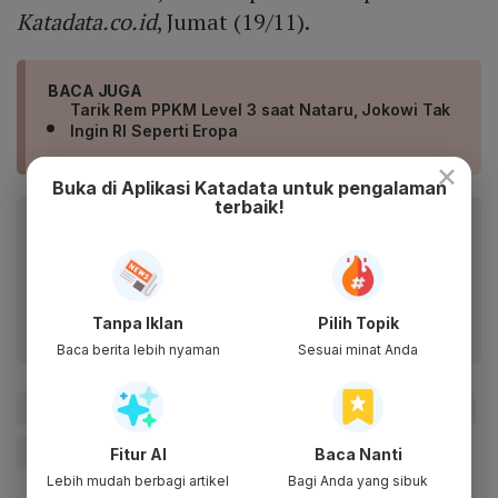
Katadata.co.id
, Jumat (19/11).
BACA JUGA
Tarik Rem PPKM Level 3 saat Nataru, Jokowi Tak
Ingin RI Seperti Eropa
×
Buka di Aplikasi Katadata untuk pengalaman
terbaik!
Baca artikel ini lewat aplikasi mobile.
Dapatkan pengalaman membaca lebih nyaman dan nikmati
fitur menarik lainnya lewat aplikasi mobile Katadata.
Tanpa Iklan
Pilih Topik
Baca berita lebih nyaman
Sesuai minat Anda
#PPKM
#PPKM Level 3
#Mal atau Pusat Perbelanjaan
#bioskop
#Natal dan Tahun Baru
Fitur AI
Baca Nanti
Lebih mudah berbagi artikel
Bagi Anda yang sibuk