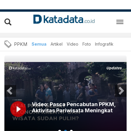
Berita PPKM Terbaru dan T
PPKM
Semua
Artikel
Video
Foto
Infografik
Video: Pasca Pencabutan PPKM,
Aktivitas Pariwisata Meningkat