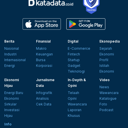
Berita
Finansial
Digital
Ekonopedia
Nasional
Makro
E-Commerce
Sejarah
Industri
Keuangan
Fintech
Ekonomi
Internasional
Bursa
Startup
Profil
Energi
Korporasi
Gadget
Istilah
Teknologi
Ekonomi
Ekonomi
Jurnalisme
In-Depth &
Video
Hijau
Data
Opini
News
Energi Baru
Infografik
Telaah
Wawancara
Ekonomi
Analisis
Opini
Katalogue
Sirkular
Cek Data
Wawancara
Foto
Investasi
Laporan
Podcast
Hijau
Khusus
Info