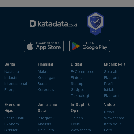
Berita
Finansial
Digital
Ekonopedia
Nasional
Makro
E-Commerce
Sejarah
Industri
Keuangan
Fintech
Ekonomi
Internasional
Bursa
Startup
Profil
Energi
Korporasi
Gadget
Istilah
Teknologi
Ekonomi
Ekonomi
Jurnalisme
In-Depth &
Video
Hijau
Data
Opini
News
Energi Baru
Infografik
Telaah
Wawancara
Ekonomi
Analisis
Opini
Katalogue
Sirkular
Cek Data
Wawancara
Foto