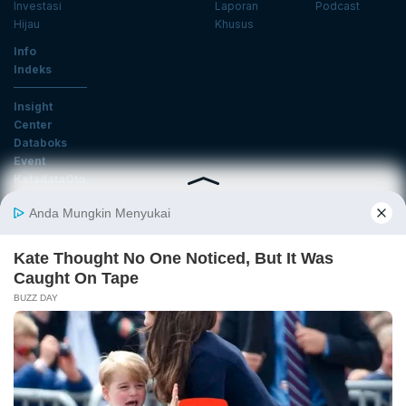
Investasi
Laporan
Podcast
Hijau
Khusus
Info
Indeks
Insight
Center
Databoks
Event
KatadataOto
Langganan Newsletter
Email
Daftar
Ikuti Kami
Tentang Katadata
Advertising
Karier
Pedoman Media Siber
Kebijakan Privasi
Disclaimer
Hubungi Kami