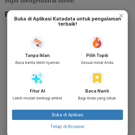
Supir mengendarai mobil
×
Perbedaan Kalimat Fakta dan Opini
Buka di Aplikasi Katadata untuk pengalaman
terbaik!
Perlu diketahui ada perbedaan antara
kalimat fakta yang bersifat objektif dan
opini
bersifat subjektif
Kalimat fakta dari kenyataan yang
Tanpa Iklan
Pilih Topik
sebenarnya terjadi, sedangkan opini
Baca berita lebih nyaman
Sesuai minat Anda
memperlihatkan peristiwa yang belum
terjadi.
Kalimat opini
tidak ditambahkan data
Fitur AI
Baca Nanti
pendukung, berbeda dengan kalimat
Lebih mudah berbagi artikel
Bagi Anda yang sibuk
fakta yang memakai data untuk
mendukung argumen.
Buka di Aplikasi
Opini berisi kalimat pengandaian yang
Tetap di Browser
menggunakan kata menurut saya, saya