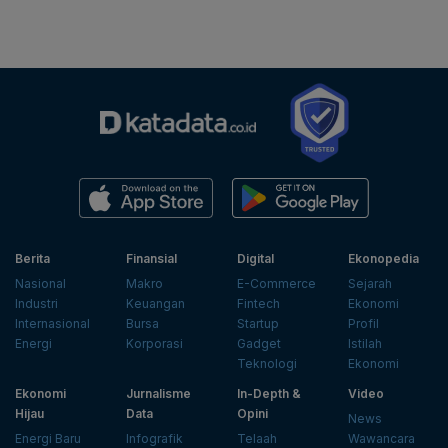
Berita
Finansial
Digital
Ekonopedia
Nasional
Makro
E-Commerce
Sejarah
Industri
Keuangan
Fintech
Ekonomi
Internasional
Bursa
Startup
Profil
Energi
Korporasi
Gadget
Istilah
Teknologi
Ekonomi
Ekonomi
Jurnalisme
In-Depth &
Video
Hijau
Data
Opini
News
Energi Baru
Infografik
Telaah
Wawancara