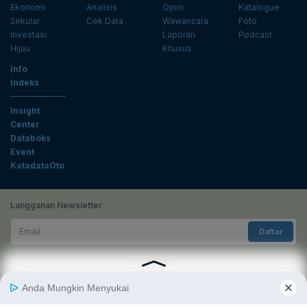
Ekonomi
Analisis
Opini
Katalogue
Sirkular
Cek Data
Wawancara
Foto
Investasi
Laporan
Podcast
Hijau
Khusus
Info
Indeks
Insight
Center
Databoks
Event
KatadataOto
Langganan Newsletter
Email
Daftar
Ikuti Kami