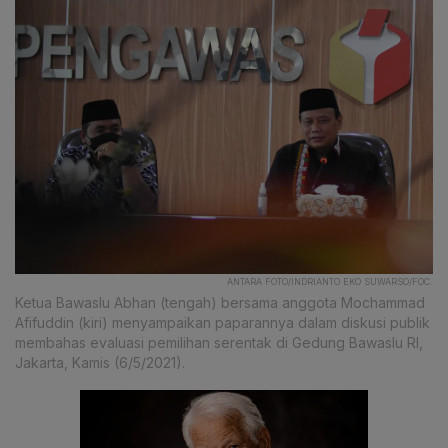
ANTARA FOTO/INDRIANTO EKO SUWARSO/FOC.
Ketua Bawaslu Abhan (tengah) bersama anggota Mochammad
Afifuddin (kiri) menyampaikan paparannya dalam diskusi publik
membahas evaluasi pemilihan serentak di Gedung Bawaslu RI,
Jakarta, Kamis (6/5/2021).