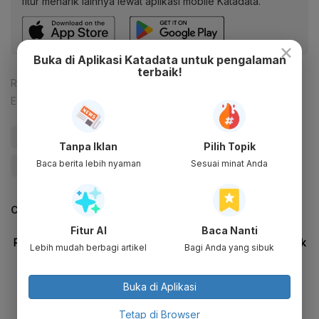
fitur menarik lainnya lewat aplikasi mobile Katadata.
×
Buka di Aplikasi Katadata untuk pengalaman
terbaik!
Reporter:
Nuhansa Mikrefin
Editor:
Yuliawati
#KPU
#Badan Pengawas Pemilu (Bawaslu)
Tanpa Iklan
Pilih Topik
Baca berita lebih nyaman
Sesuai minat Anda
#Pemilu 2024
CEK JUGA DATA INI
Fitur AI
Baca Nanti
Lebih mudah berbagi artikel
Bagi Anda yang sibuk
Buka di Aplikasi
Tetap di Browser