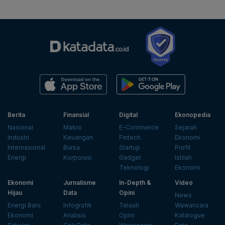
Berita
Finansial
Digital
Ekonopedia
Nasional
Makro
E-Commerce
Sejarah
Industri
Keuangan
Fintech
Ekonomi
Internasional
Bursa
Startup
Profil
Energi
Korporasi
Gadget
Istilah
Teknologi
Ekonomi
Ekonomi
Jurnalisme
In-Depth &
Video
Hijau
Data
Opini
News
Energi Baru
Infografik
Telaah
Wawancara
Ekonomi
Analisis
Opini
Katalogue