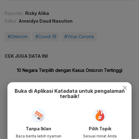
Reporter:
Rizky Alika
Editor:
Ameidyo Daud Nasution
#Omicron
#Covid-19
#Virus Corona
CEK JUGA DATA INI
×
Buka di Aplikasi Katadata untuk pengalaman
terbaik!
Tanpa Iklan
Pilih Topik
Baca berita lebih nyaman
Sesuai minat Anda