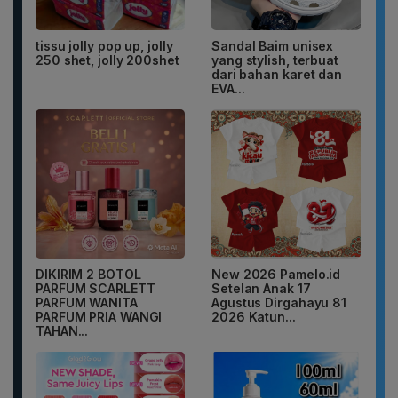
tissu jolly pop up, jolly
Sandal Baim unisex
250 shet, jolly 200shet
yang stylish, terbuat
dari bahan karet dan
EVA...
DIKIRIM 2 BOTOL
New 2026 Pamelo.id
PARFUM SCARLETT
Setelan Anak 17
PARFUM WANITA
Agustus Dirgahayu 81
PARFUM PRIA WANGI
2026 Katun...
TAHAN...