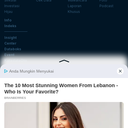
Sirkular
Cek Data
Wawancara
Foto
Investasi
Laporan
Podcast
Hijau
Khusus
Info
Indeks
Insight
Center
Databoks
Event
KatadataOto
Langganan Newsletter
Email
Daftar
Ikuti Kami
Tentang Katadata
Advertising
Karier
Pedoman Media Siber