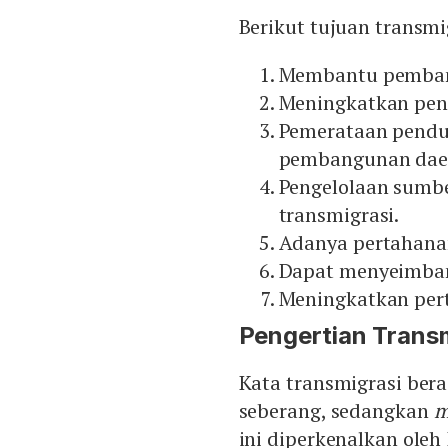
Berikut tujuan transmi
Membantu pemban
Meningkatkan pen
Pemerataan pend
pembangunan dae
Pengelolaan sumbe
transmigrasi.
Adanya pertahanan
Dapat menyeimban
Meningkatkan per
Pengertian Trans
Kata transmigrasi beras
seberang, sedangkan
m
ini diperkenalkan oleh 