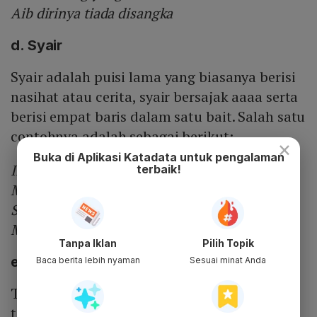
Aib dirinya tiada disangka
d. Syair
Syair adalah puisi lama yang biasanya berisi
nasihat atau cerita, syair bersajak aaaa serta
berisi empat baris dalam satu bait. Salah satu
contohnya adalah sebagai berikut:
×
Buka di Aplikasi Katadata untuk pengalaman
Ilmu didapat tiada cepat
terbaik!
Mesti sabar hatinya kuat
Semoga tuhan berikan rahmat
Maka jaga hati serta niat
Tanpa Iklan
Pilih Topik
e. Talibun
Baca berita lebih nyaman
Sesuai minat Anda
Talibun merupakan puisi lama yang
termasuk dalam jenis pantun serta terdiri