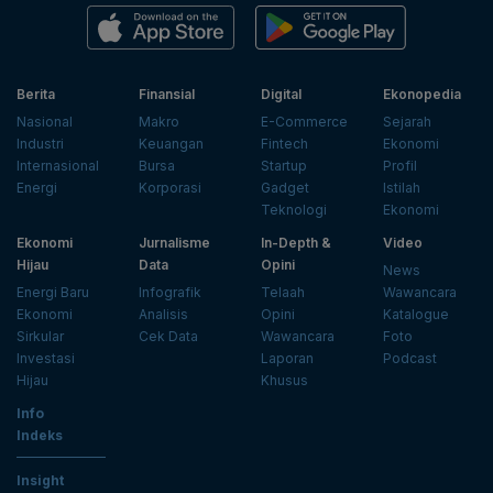
Berita
Finansial
Digital
Ekonopedia
Nasional
Makro
E-Commerce
Sejarah
Industri
Keuangan
Fintech
Ekonomi
Internasional
Bursa
Startup
Profil
Energi
Korporasi
Gadget
Istilah
Teknologi
Ekonomi
Ekonomi
Jurnalisme
In-Depth &
Video
Hijau
Data
Opini
News
Energi Baru
Infografik
Telaah
Wawancara
Ekonomi
Analisis
Opini
Katalogue
Sirkular
Cek Data
Wawancara
Foto
Investasi
Laporan
Podcast
Hijau
Khusus
Info
Indeks
Insight