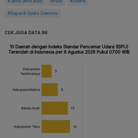
# jenis-jenis puisi
#Puisi
#Sastra
#Sapardi Djoko Damono
CEK JUGA DATA INI