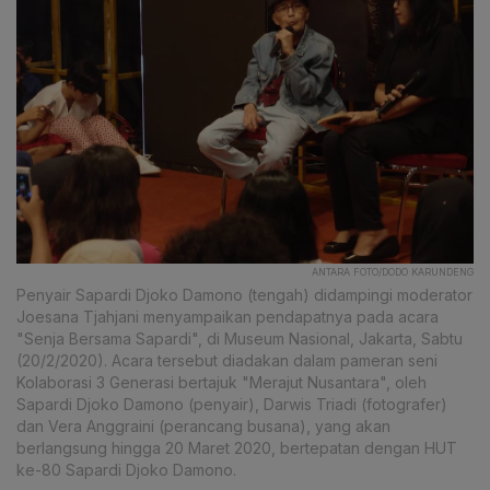
ANTARA FOTO/DODO KARUNDENG
Penyair Sapardi Djoko Damono (tengah) didampingi moderator
Joesana Tjahjani menyampaikan pendapatnya pada acara
"Senja Bersama Sapardi", di Museum Nasional, Jakarta, Sabtu
(20/2/2020). Acara tersebut diadakan dalam pameran seni
Kolaborasi 3 Generasi bertajuk "Merajut Nusantara", oleh
Sapardi Djoko Damono (penyair), Darwis Triadi (fotografer)
dan Vera Anggraini (perancang busana), yang akan
berlangsung hingga 20 Maret 2020, bertepatan dengan HUT
ke-80 Sapardi Djoko Damono.