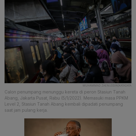
MUHAMMAD ZAENUDDIN|KATADATA
Calon penumpang menunggu kereta di peron Stasiun Tanah
Abang, Jakarta Pusat, Rabu (5/1/2022). Memasuki masa PPKM
Level 2, Stasiun Tanah Abang kembali dipadati penumpang
saat jam pulang kerja.