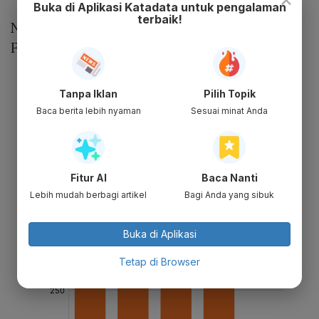
Buka di Aplikasi Katadata untuk pengalaman
terbaik!
Nilai kontrak sebesar Rp 10,3 miliar
Frekuensi tetap yaitu sebanyak 4 KA/hari
Tanpa Iklan
Pilih Topik
Baca berita lebih nyaman
Sesuai minat Anda
Fitur AI
Baca Nanti
Lebih mudah berbagi artikel
Bagi Anda yang sibuk
Buka di Aplikasi
Tetap di Browser