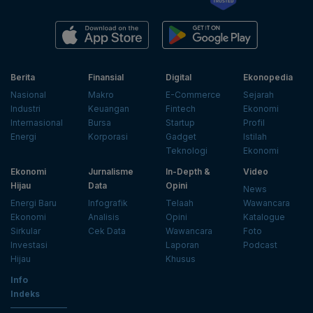
Berita
Finansial
Digital
Ekonopedia
Nasional
Makro
E-Commerce
Sejarah
Industri
Keuangan
Fintech
Ekonomi
Internasional
Bursa
Startup
Profil
Energi
Korporasi
Gadget
Istilah
Teknologi
Ekonomi
Ekonomi
Jurnalisme
In-Depth &
Video
Hijau
Data
Opini
News
Energi Baru
Infografik
Telaah
Wawancara
Ekonomi
Analisis
Opini
Katalogue
Sirkular
Cek Data
Wawancara
Foto
Investasi
Laporan
Podcast
Hijau
Khusus
Info
Indeks