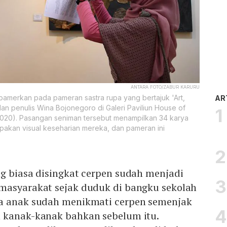
ANTARA FOTO/ZABUR KARURU
amerkan pada pameran sastra rupa yang bertajuk 'Art,
AR
an penulis Wina Bojonegoro di Galeri Paviliun House of
020). Pasangan seniman tersebut menampilkan 34 karya
rupakan visual keseharian mereka, dan pameran ini
g biasa disingkat cerpen sudah menjadi
masyarakat sejak duduk di bangku sekolah
a anak sudah menikmati cerpen semenjak
 kanak-kanak bahkan sebelum itu.