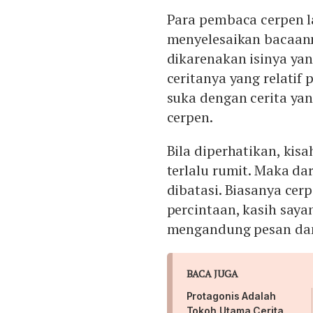
Para pembaca cerpen 
menyelesaikan bacaann
dikarenakan isinya ya
ceritanya yang relatif
suka dengan cerita yan
cerpen.
Bila diperhatikan, kis
terlalu rumit. Maka da
dibatasi. Biasanya cerp
percintaan, kasih sayan
mengandung pesan dan
BACA JUGA
Protagonis Adalah
Tokoh Utama Cerita,