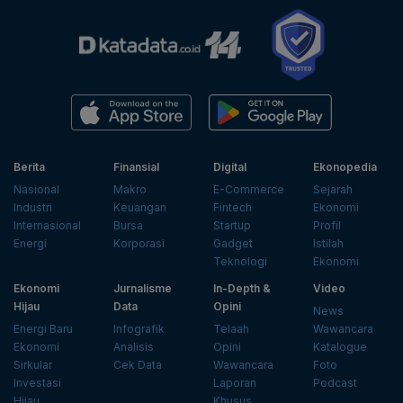
Berita
Finansial
Digital
Ekonopedia
Nasional
Makro
E-Commerce
Sejarah
Industri
Keuangan
Fintech
Ekonomi
Internasional
Bursa
Startup
Profil
Energi
Korporasi
Gadget
Istilah
Teknologi
Ekonomi
Ekonomi
Jurnalisme
In-Depth &
Video
Hijau
Data
Opini
News
Energi Baru
Infografik
Telaah
Wawancara
Ekonomi
Analisis
Opini
Katalogue
Sirkular
Cek Data
Wawancara
Foto
Investasi
Laporan
Podcast
Hijau
Khusus