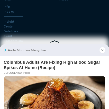
Info
Indeks
Insight
Center
Databoks
Event
KatadataOto
Langganan Newsletter
Email
Daftar
Ikuti Kami
Tentang Katadata
Advertising
Karier
Pedoman Media Siber
Kebijakan Privasi
Disclaimer
Hubungi Kami
©2026 Katadata. Hak cipta dilindungi Undang-undang.