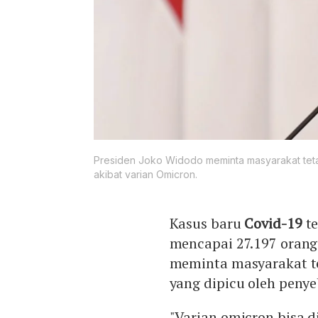
Presiden Joko Widodo meminta masyarakat tet
akibat varian Omicron.
Kasus baru
Covid-19
te
mencapai 27.197 orang
meminta masyarakat t
yang dipicu oleh peny
"Varian omicron bisa 