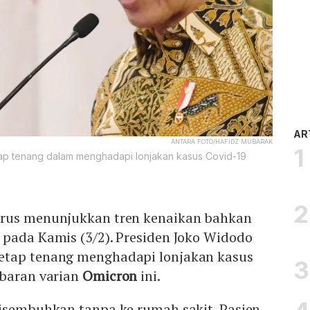
AR
ANTARA FOTO/HAFIDZ MUBARAK
ap tenang dalam menghadapi lonjakan kasus Covid-19
rus menunjukkan tren kenaikan bahkan
 pada Kamis (3/2). Presiden Joko Widodo
etap tenang menghadapi lonjakan kasus
ebaran varian
Omicron
ini.
disembuhkan tanpa ke rumah sakit. Pasien