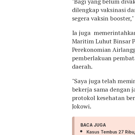
"Bagi yang belum divak
dilengkap vaksinasi da
segera vaksin booster,
Ia juga memerintahkan
Maritim Luhut Binsar 
Perekonomian Airlangga
pemberlakuan pembata
daerah.
"Saya juga telah memin
bekerja sama dengan j
protokol kesehatan be
Jokowi.
BACA JUGA
Kasus Tembus 27 Ribu,