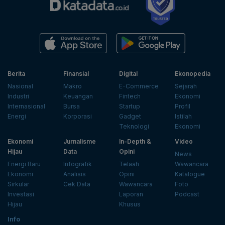
Berita
Finansial
Digital
Ekonopedia
Nasional
Makro
E-Commerce
Sejarah
Industri
Keuangan
Fintech
Ekonomi
Internasional
Bursa
Startup
Profil
Energi
Korporasi
Gadget
Istilah
Teknologi
Ekonomi
Ekonomi
Jurnalisme
In-Depth &
Video
Hijau
Data
Opini
News
Energi Baru
Infografik
Telaah
Wawancara
Ekonomi
Analisis
Opini
Katalogue
Sirkular
Cek Data
Wawancara
Foto
Investasi
Laporan
Podcast
Hijau
Khusus
Info