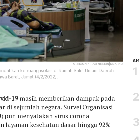
AR
MUHAMMAD ZAENUDDIN|KATADATA
ndahkan ke ruang isolasi di Rumah Sakit Umum Daerah
wa Barat, Jumat (4/2/2022).
vid-19
masih memberikan dampak pada
r di sejumlah negara. Survei Organisasi
O
) pun menyatakan virus corona
 layanan kesehatan dasar hingga 92%