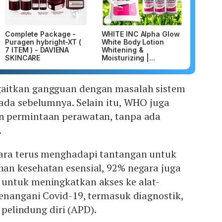
Complete Package -
WHITE INC Alpha Glow
Puragen hybright-XT (
White Body Lotion
7 ITEM ) - DAVIENA
Whitening &
SKINCARE
Moisturizing |...
itkan gangguan dengan masalah sistem
ada sebelumnya. Selain itu, WHO juga
 permintaan perawatan, tanpa ada
.
ara terus menghadapi tantangan untuk
n kesehatan esensial, 92% negara juga
untuk meningkatkan akses ke alat-
enangani Covid-19, termasuk diagnostik,
t pelindung diri (APD).