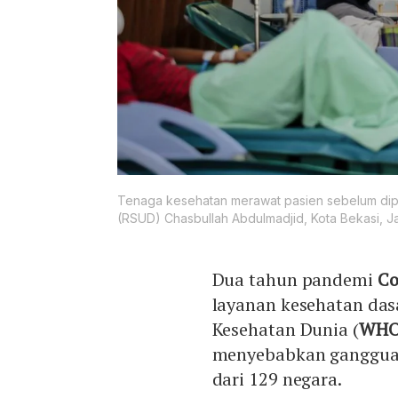
Tenaga kesehatan merawat pasien sebelum dipi
(RSUD) Chasbullah Abdulmadjid, Kota Bekasi, Ja
Dua tahun pandemi
Co
layanan kesehatan dasa
Kesehatan Dunia (
WH
menyebabkan gangguan
dari 129 negara.