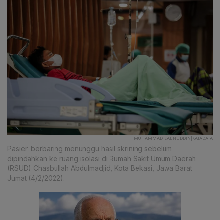
MUHAMMAD ZAENUDDIN|KATADATA
Pasien berbaring menunggu hasil skrining sebelum
dipindahkan ke ruang isolasi di Rumah Sakit Umum Daerah
(RSUD) Chasbullah Abdulmadjid, Kota Bekasi, Jawa Barat,
Jumat (4/2/2022).