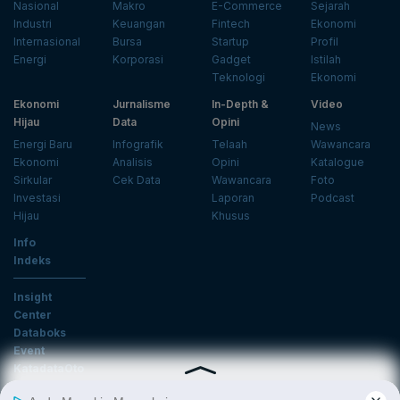
Nasional
Makro
E-Commerce
Sejarah
Industri
Keuangan
Fintech
Ekonomi
Internasional
Bursa
Startup
Profil
Energi
Korporasi
Gadget
Istilah
Teknologi
Ekonomi
Ekonomi
Jurnalisme
In-Depth &
Video
Hijau
Data
Opini
News
Energi Baru
Infografik
Telaah
Wawancara
Ekonomi
Analisis
Opini
Katalogue
Sirkular
Cek Data
Wawancara
Foto
Investasi
Laporan
Podcast
Hijau
Khusus
Info
Indeks
Insight
Center
Databoks
Event
KatadataOto