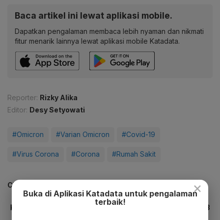
Baca artikel ini lewat aplikasi mobile.
Dapatkan pengalaman membaca lebih nyaman dan nikmati
fitur menarik lainnya lewat aplikasi mobile Katadata.
Reporter:
Rizky Alika
Editor:
Desy Setyowati
#Omicron
#Varian Omicron
#Covid-19
#Virus Corona
#Corona
#Rumah Sakit
×
CEK JUGA DATA INI
Buka di Aplikasi Katadata untuk pengalaman
terbaik!