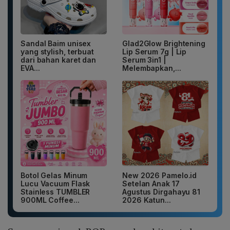
Sandal Baim unisex
Glad2Glow Brightening
yang stylish, terbuat
Lip Serum 7g | Lip
dari bahan karet dan
Serum 3in1 |
EVA...
Melembapkan,...
Botol Gelas Minum
New 2026 Pamelo.id
Lucu Vacuum Flask
Setelan Anak 17
Stainless TUMBLER
Agustus Dirgahayu 81
900ML Coffee...
2026 Katun...