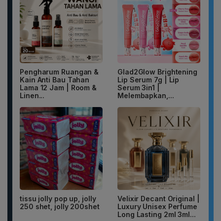
Pengharum Ruangan &
Glad2Glow Brightening
Kain Anti Bau Tahan
Lip Serum 7g | Lip
Lama 12 Jam | Room &
Serum 3in1 |
Linen...
Melembapkan,...
tissu jolly pop up, jolly
Velixir Decant Original |
250 shet, jolly 200shet
Luxury Unisex Perfume
Long Lasting 2ml 3ml...