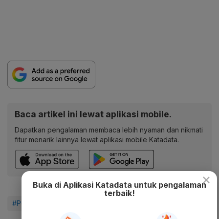
Baca artikel ini lewat aplikasi mobile.
Dapatkan pengalaman membaca lebih nyaman dan nikmati
fitur menarik lainnya lewat aplikasi mobile Katadata.
×
Buka di Aplikasi Katadata untuk pengalaman
terbaik!
#PeduliLindungi
#Isolasi Mandiri
#Covid-19