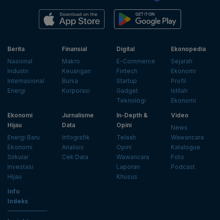
Berita
Finansial
Digital
Ekonopedia
Nasional
Makro
E-Commerce
Sejarah
Industri
Keuangan
Fintech
Ekonomi
Internasional
Bursa
Startup
Profil
Energi
Korporasi
Gadget
Istilah
Teknologi
Ekonomi
Ekonomi
Jurnalisme
In-Depth &
Video
Hijau
Data
Opini
News
Energi Baru
Infografik
Telaah
Wawancara
Ekonomi
Analisis
Opini
Katalogue
Sirkular
Cek Data
Wawancara
Foto
Investasi
Laporan
Podcast
Hijau
Khusus
Info
Indeks