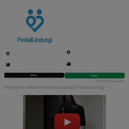
KATADATA/MAESAROH
Perubahan status warna pada aplikasi PeduliLindungi