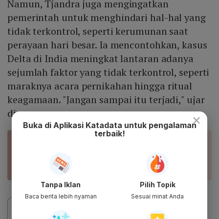
Namun, Tjandra juga mengingatkan
pemerintah untuk menghindari hal-hal yang
tidak terkontrol, seperti kerumunan saat
perayaan hari besar. Ia mencontohkan, kasus
Delta di India meningkat lantaran adanya
sejumlah faktor yang tidak terkontrol, seperti
maraknya acara pernikahan hingga ritual
keagamaan. "Jangan sampai itu terjadi," ujar
dia.
×
Buka di Aplikasi Katadata untuk pengalaman
terbaik!
BACA JUGA
Petinggi Pfizer Prediksi Covid-19 Baru Jadi
Endemi Awal 2024
Tanpa Iklan
Pilih Topik
Baca berita lebih nyaman
Sesuai minat Anda