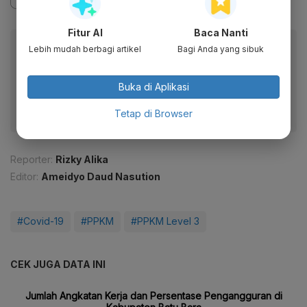
Fitur AI
Baca Nanti
Baca artikel ini lewat aplikasi mobile.
Lebih mudah berbagi artikel
Bagi Anda yang sibuk
Dapatkan pengalaman membaca lebih nyaman dan nikmati
fitur menarik lainnya lewat aplikasi mobile Katadata.
Buka di Aplikasi
Tetap di Browser
Reporter:
Rizky Alika
Editor:
Ameidyo Daud Nasution
#Covid-19
#PPKM
#PPKM Level 3
CEK JUGA DATA INI