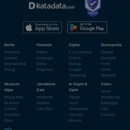
Berita
Finansial
Digital
Ekonopedia
Nasional
Makro
E-Commerce
Sejarah
Industri
Keuangan
Fintech
Ekonomi
Internasional
Bursa
Startup
Profil
Energi
Korporasi
Gadget
Istilah
Teknologi
Ekonomi
Ekonomi
Jurnalisme
In-Depth &
Video
Hijau
Data
Opini
News
Energi Baru
Infografik
Telaah
Wawancara
Ekonomi
Analisis
Opini
Katalogue
Sirkular
Cek Data
Wawancara
Foto
Investasi
Laporan
Podcast
Hijau
Khusus
Info