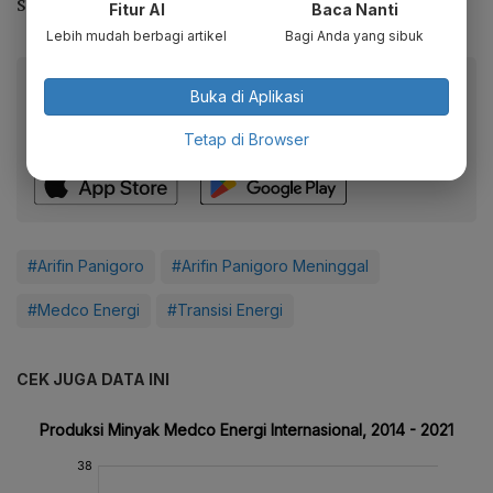
sesuatu.
Fitur AI
Baca Nanti
Lebih mudah berbagi artikel
Bagi Anda yang sibuk
Baca artikel ini lewat aplikasi mobile.
Buka di Aplikasi
Dapatkan pengalaman membaca lebih nyaman dan nikmati
Tetap di Browser
fitur menarik lainnya lewat aplikasi mobile Katadata.
#Arifin Panigoro
#Arifin Panigoro Meninggal
#Medco Energi
#Transisi Energi
CEK JUGA DATA INI