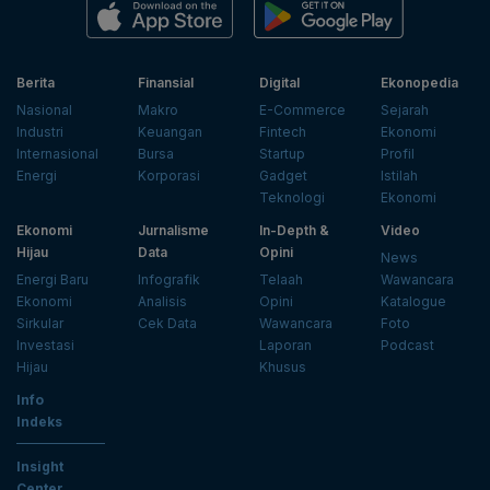
Berita
Finansial
Digital
Ekonopedia
Nasional
Makro
E-Commerce
Sejarah
Industri
Keuangan
Fintech
Ekonomi
Internasional
Bursa
Startup
Profil
Energi
Korporasi
Gadget
Istilah
Teknologi
Ekonomi
Ekonomi
Jurnalisme
In-Depth &
Video
Hijau
Data
Opini
News
Energi Baru
Infografik
Telaah
Wawancara
Ekonomi
Analisis
Opini
Katalogue
Sirkular
Cek Data
Wawancara
Foto
Investasi
Laporan
Podcast
Hijau
Khusus
Info
Indeks
Insight
Center