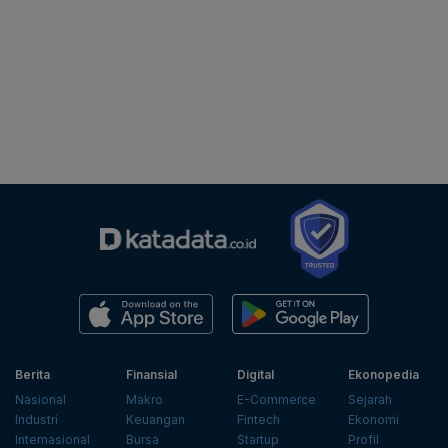
Berita
Finansial
Digital
Ekonopedia
Nasional
Makro
E-Commerce
Sejarah
Industri
Keuangan
Fintech
Ekonomi
Internasional
Bursa
Startup
Profil