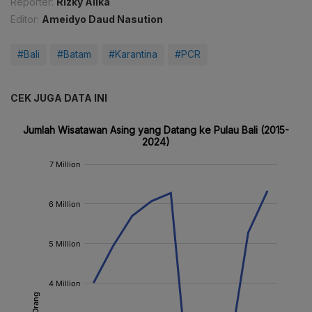
Reporter:
Rizky Alika
Editor:
Ameidyo Daud Nasution
#Bali
#Batam
#Karantina
#PCR
CEK JUGA DATA INI