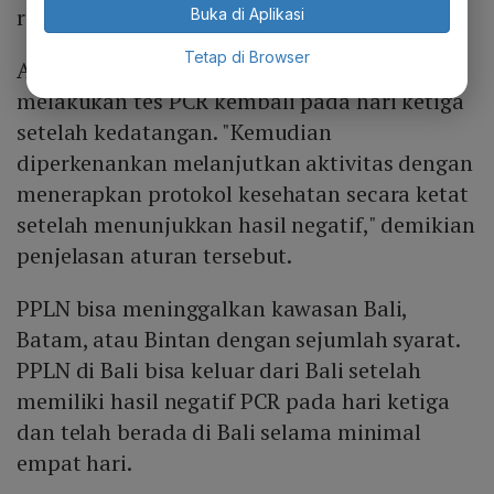
rujukan Covid-19.
Buka di Aplikasi
Tetap di Browser
Adapun, PPLN Bali, Batam, dan Bintan wajib
melakukan tes PCR kembali pada hari ketiga
setelah kedatangan. "Kemudian
diperkenankan melanjutkan aktivitas dengan
menerapkan protokol kesehatan secara ketat
setelah menunjukkan hasil negatif," demikian
penjelasan aturan tersebut.
PPLN bisa meninggalkan kawasan Bali,
Batam, atau Bintan dengan sejumlah syarat.
PPLN di Bali bisa keluar dari Bali setelah
memiliki hasil negatif PCR pada hari ketiga
dan telah berada di Bali selama minimal
empat hari.