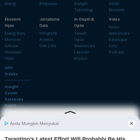
Energi
Korporasi
Gadget
Istilah
Teknologi
Ekonomi
Ekonomi
Jurnalisme
In-Depth &
Video
Hijau
Data
Opini
News
Energi Baru
Infografik
Telaah
Wawancara
Ekonomi
Analisis
Opini
Katalogue
Sirkular
Cek Data
Wawancara
Foto
Investasi
Laporan
Podcast
Hijau
Khusus
Info
Indeks
Insight
Center
Databoks
Event
KatadataOto
Langganan Newsletter
Email