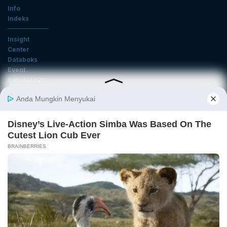
Info
Indeks
Insight
Center
Databoks
Event
KatadataOto
Langganan Newsletter
Email
Daftar
Ikuti Kami
Tentang Katadata
Advertising
Karier
Pedoman Media Siber
Kebijakan Privasi
Disclaimer
Hubungi Kami
©2026 Katadata. Hak cipta dilindungi Undang-undang.