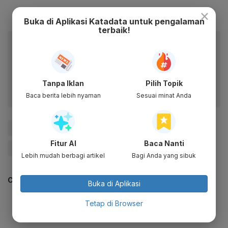
×
Buka di Aplikasi Katadata untuk pengalaman
terbaik!
Baca artikel ini lewat aplikasi mobile.
Dapatkan pengalaman membaca lebih nyaman dan nikmati
fitur menarik lainnya lewat aplikasi mobile Katadata.
Tanpa Iklan
Pilih Topik
Baca berita lebih nyaman
Sesuai minat Anda
#Papua
#Tanah Papua
#DPR
#Pemilu
Fitur AI
Baca Nanti
#Pemilu 2024
#Update Me
Lebih mudah berbagi artikel
Bagi Anda yang sibuk
CEK JUGA DATA INI
Buka di Aplikasi
Tetap di Browser