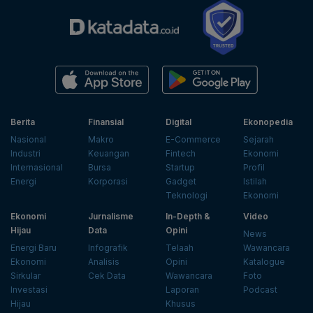
Berita
Finansial
Digital
Ekonopedia
Nasional
Makro
E-Commerce
Sejarah
Industri
Keuangan
Fintech
Ekonomi
Internasional
Bursa
Startup
Profil
Energi
Korporasi
Gadget
Istilah
Teknologi
Ekonomi
Ekonomi
Jurnalisme
In-Depth &
Video
Hijau
Data
Opini
News
Energi Baru
Infografik
Telaah
Wawancara
Ekonomi
Analisis
Opini
Katalogue
Sirkular
Cek Data
Wawancara
Foto
Investasi
Laporan
Podcast
Hijau
Khusus