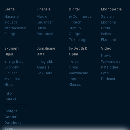
Berita
Finansial
Digital
Ekonopedia
Nasional
Makro
E-Commerce
Sejarah
Industri
Keuangan
Fintech
Ekonomi
Internasional
Bursa
Startup
Profil
Energi
Korporasi
Gadget
Istilah
Teknologi
Ekonomi
Ekonomi
Jurnalisme
In-Depth &
Video
Hijau
Data
Opini
News
Energi Baru
Infografik
Telaah
Wawancara
Ekonomi
Analisis
Opini
Katalogue
Sirkular
Cek Data
Wawancara
Foto
Investasi
Laporan
Podcast
Hijau
Khusus
Info
Indeks
Insight
Center
Databoks
Event