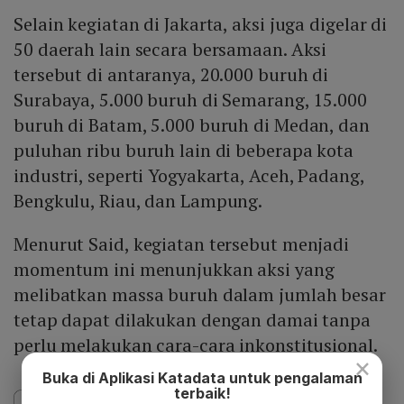
Selain kegiatan di Jakarta, aksi juga digelar di
50 daerah lain secara bersamaan. Aksi
tersebut di antaranya, 20.000 buruh di
Surabaya, 5.000 buruh di Semarang, 15.000
buruh di Batam, 5.000 buruh di Medan, dan
puluhan ribu buruh lain di beberapa kota
industri, seperti Yogyakarta, Aceh, Padang,
Bengkulu, Riau, dan Lampung.
Menurut Said, kegiatan tersebut menjadi
momentum ini menunjukkan aksi yang
melibatkan massa buruh dalam jumlah besar
tetap dapat dilakukan dengan damai tanpa
perlu melakukan cara-cara inkonstitusional.
×
Buka di Aplikasi Katadata untuk pengalaman
terbaik!