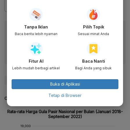
Baca artikel ini lewat aplikasi mobile.
Tanpa Iklan
Pilih Topik
Baca berita lebih nyaman
Sesuai minat Anda
Dapatkan pengalaman membaca lebih nyaman dan nikmati
fitur menarik lainnya lewat aplikasi mobile Katadata.
Fitur AI
Baca Nanti
Lebih mudah berbagi artikel
Bagi Anda yang sibuk
#Buruh
#Hari buruh
#Upah
#Update Me
Buka di Aplikasi
Tetap di Browser
CEK JUGA DATA INI