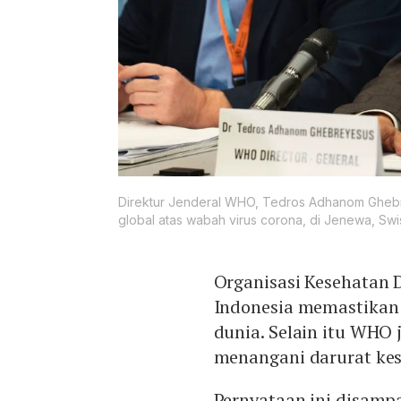
Direktur Jenderal WHO, Tedros Adhanom Gheb
global atas wabah virus corona, di Jenewa, Swis
Organisasi Kesehatan 
Indonesia memastikan 
dunia. Selain itu WHO 
menangani darurat kes
Pernyataan ini disamp