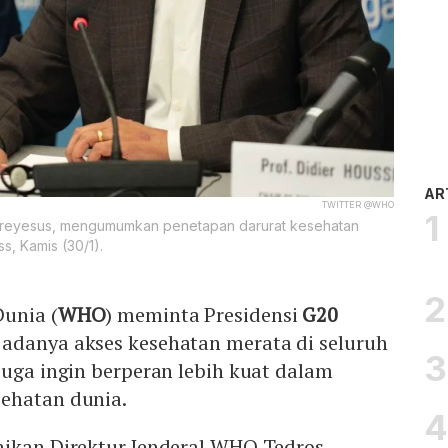
AR
TWITTER @WHO
reyesus, mengumumkan penetapan darurat kesehatan
s, Kamis (30/1).
Dunia (
WHO
) meminta Presidensi
G20
adanya akses kesehatan merata di seluruh
juga ingin berperan lebih kuat dalam
ehatan dunia.
aikan Direktur Jenderal WHO Tedros