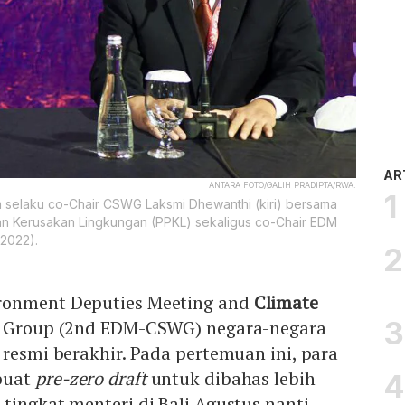
AR
ANTARA FOTO/GALIH PRADIPTA/RWA.
m selaku co-Chair CSWG Laksmi Dhewanthi (kiri) bersama
n Kerusakan Lingkungan (PPKL) sekaligus co-Chair EDM
/2022).
ronment Deputies Meeting and
Climate
ng Group (2nd EDM-CSWG) negara-negara
 resmi berakhir. Pada pertemuan ini, para
buat
pre-zero draft
untuk dibahas lebih
tingkat menteri di Bali Agustus nanti.