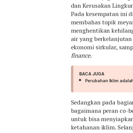
dan Kerusakan Lingkung
Pada kesempatan ini 
membahas topik meyan
menghentikan kehilan
air yang berkelanjutan
ekonomi sirkular, samp
finance
.
BACA JUGA
Perubahan Iklim adala
Sedangkan pada bagia
bagaimana peran co-ben
untuk bisa menyiapkan
ketahanan iklim. Sela