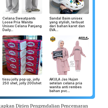
Celana Sweatpants
Sandal Baim unisex
Loose Pria Wanita
yang stylish, terbuat
Unisex Celana Panjang
dari bahan karet dan
Daily...
EVA...
tissu jolly pop up, jolly
AKULA Jas Hujan
250 shet, jolly 200shet
setelan celana pria
wanita anti rembes
bahan pvc...
kapkan Dirjen Pengendalian Pencemaran