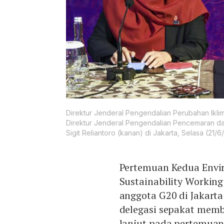
Direktur Jenderal Pengendalian Perubahan Ikli
Direktur Jenderal Pengendalian Pencemaran da
Sigit Reliantoro (kanan) di Jakarta, Selasa (21/6
Pertemuan Kedua Envi
Sustainability Worki
anggota G20 di Jakarta
delegasi sepakat mem
lanjut pada pertemuan 