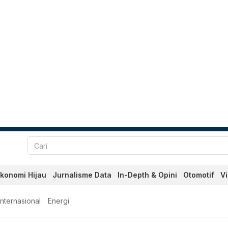
konomi Hijau
Jurnalisme Data
In-Depth & Opini
Otomotif
V
Internasional
Energi