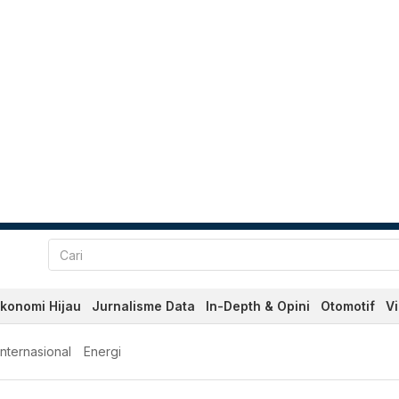
konomi Hijau
Jurnalisme Data
In-Depth & Opini
Otomotif
V
Internasional
Energi