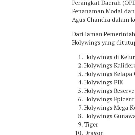
Perangkat Daerah (OPD
Penanaman Modal dan P
Agus Chandra dalam ket
Dari laman Pemerintah P
Holywings yang ditutu
Holywings di Kelu
Holywings Kalider
Holywings Kelapa 
Holywings PIK
Holywings Reserve
Holywings Epicen
Holywings Mega K
Holywings Gunaw
Tiger
Dragon