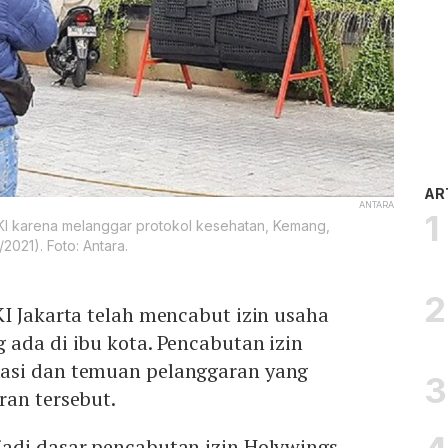
AR
ANTARA
KI karena melanggar protokol kesehatan, Kemang,
2021). Foto: Antara.
I Jakarta telah mencabut izin usaha
 ada di ibu kota. Pencabutan izin
asi dan temuan pelanggaran yang
ran tersebut.
adi dasar pencabutan izin Holywings