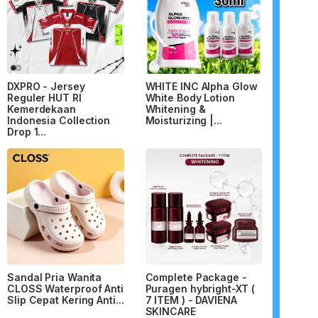
DXPRO - Jersey
WHITE INC Alpha Glow
Reguler HUT RI
White Body Lotion
Kemerdekaan
Whitening &
Indonesia Collection
Moisturizing |...
Drop 1...
Sandal Pria Wanita
Complete Package -
CLOSS Waterproof Anti
Puragen hybright-XT (
Slip Cepat Kering Anti...
7 ITEM ) - DAVIENA
SKINCARE