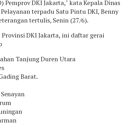
) Pemprov DKI Jakarta," kata Kepala Dinas
elayanan terpadu Satu Pintu DKI, Benny
erangan tertulis, Senin (27/6).
rovinsi DKI Jakarta, ini daftar gerai
p
rahan Tanjung Duren Utara
es
Gading Barat.
 Senayan
trum
uningan
arman