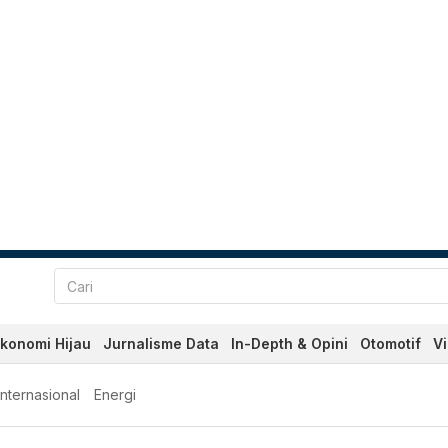
konomi Hijau
Jurnalisme Data
In-Depth & Opini
Otomotif
V
Internasional
Energi