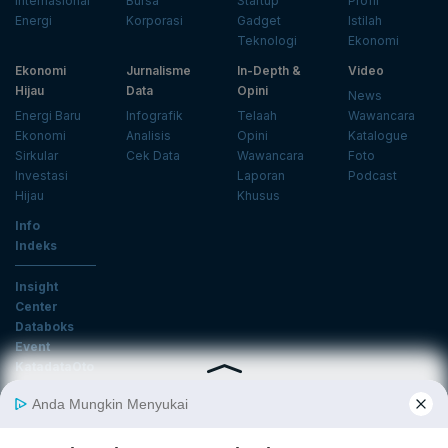
Internasional
Bursa
Startup
Profil
Energi
Korporasi
Gadget
Istilah
Teknologi
Ekonomi
Ekonomi
Jurnalisme
In-Depth &
Video
Hijau
Data
Opini
News
Energi Baru
Infografik
Telaah
Wawancara
Ekonomi
Analisis
Opini
Katalogue
Sirkular
Cek Data
Wawancara
Foto
Investasi
Laporan
Podcast
Hijau
Khusus
Info
Indeks
Insight
Center
Databoks
Event
KatadataOto
Langganan Newsletter