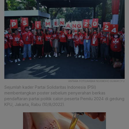
ANTARA FOTO/AKBAR NUGROHO GUMAY/YU
Sejumlah kader Partai Solidaritas Indonesia (PSI)
membentangkan poster sebelum penyerahan berkas
pendaftaran partai politik calon peserta Pemilu 2024 di gedung
KPU, Jakarta, Rabu (10/8/2022).