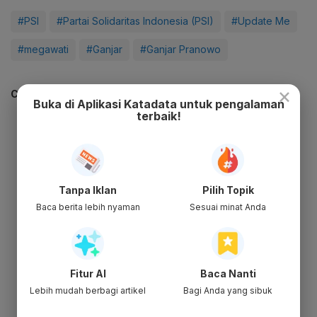
#PSI
#Partai Solidaritas Indonesia (PSI)
#Update Me
#megawati
#Ganjar
#Ganjar Pranowo
×
CEK JUGA DATA INI
Buka di Aplikasi Katadata untuk pengalaman
terbaik!
Tanpa Iklan
Pilih Topik
Baca berita lebih nyaman
Sesuai minat Anda
Fitur AI
Baca Nanti
Lebih mudah berbagi artikel
Bagi Anda yang sibuk