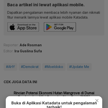
Baca artikel ini lewat aplikasi mobile.
Dapatkan pengalaman membaca lebih nyaman dan nikmati
fitur menarik lainnya lewat aplikasi mobile Katadata.
Reporter:
Ade Rosman
Editor:
Ira Guslina Sufa
#AHY
#Demokrat
#Moeldoko
#Update Me
CEK JUGA DATA INI
×
Buka di Aplikasi Katadata untuk pengalaman
terbaik!