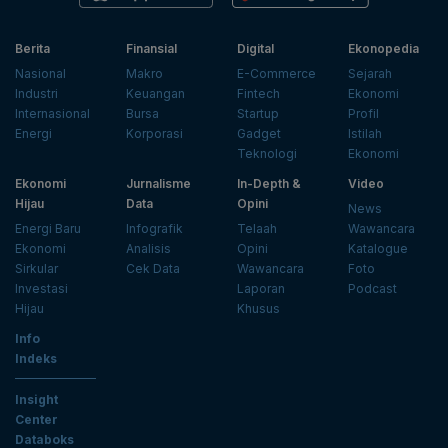
Berita
Finansial
Digital
Ekonopedia
Nasional
Makro
E-Commerce
Sejarah
Industri
Keuangan
Fintech
Ekonomi
Internasional
Bursa
Startup
Profil
Energi
Korporasi
Gadget
Istilah
Teknologi
Ekonomi
Ekonomi
Jurnalisme
In-Depth &
Video
Hijau
Data
Opini
News
Energi Baru
Infografik
Telaah
Wawancara
Ekonomi
Analisis
Opini
Katalogue
Sirkular
Cek Data
Wawancara
Foto
Investasi
Laporan
Podcast
Hijau
Khusus
Info
Indeks
Insight
Center
Databoks