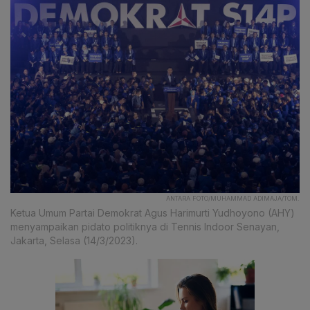
ANTARA FOTO/MUHAMMAD ADIMAJA/TOM.
Ketua Umum Partai Demokrat Agus Harimurti Yudhoyono (AHY)
menyampaikan pidato politiknya di Tennis Indoor Senayan,
Jakarta, Selasa (14/3/2023).