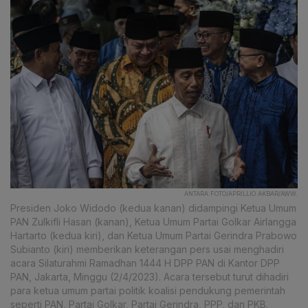
ANTARA FOTO/APRILLIO AKBAR/AWW.
Presiden Joko Widodo (kedua kanan) didampingi Ketua Umum
PAN Zulkifli Hasan (kanan), Ketua Umum Partai Golkar Airlangga
Hartarto (kedua kiri), dan Ketua Umum Partai Gerindra Prabowo
Subianto (kiri) memberikan keterangan pers usai menghadiri
acara Silaturahmi Ramadhan 1444 H DPP PAN di Kantor DPP
PAN, Jakarta, Minggu (2/4/2023). Acara tersebut turut dihadiri
para ketua umum partai politik koalisi pendukung pemerintah
seperti PAN, Partai Golkar, Partai Gerindra, PPP, dan PKB.