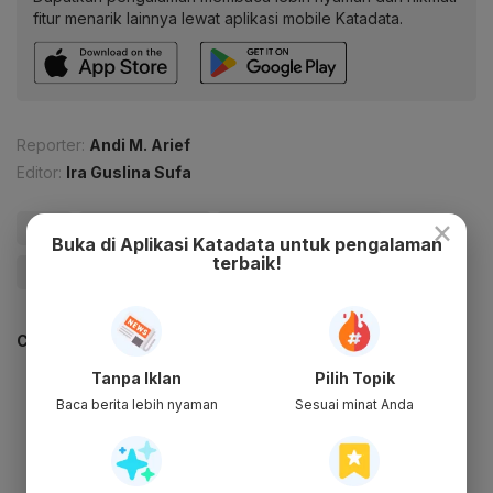
fitur menarik lainnya lewat aplikasi mobile Katadata.
Reporter:
Andi M. Arief
Editor:
Ira Guslina Sufa
×
#IKN
#IKN Nusantara
# Upacara Bendera
Buka di Aplikasi Katadata untuk pengalaman
terbaik!
#Upacara 17 Agustus
#Update Me
CEK JUGA DATA INI
Tanpa Iklan
Pilih Topik
Baca berita lebih nyaman
Sesuai minat Anda