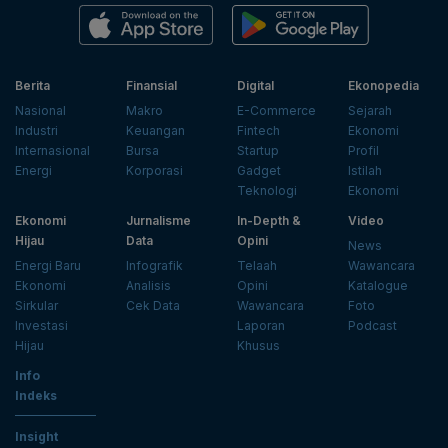
Berita
Finansial
Digital
Ekonopedia
Nasional
Makro
E-Commerce
Sejarah
Industri
Keuangan
Fintech
Ekonomi
Internasional
Bursa
Startup
Profil
Energi
Korporasi
Gadget
Istilah
Teknologi
Ekonomi
Ekonomi
Jurnalisme
In-Depth &
Video
Hijau
Data
Opini
News
Energi Baru
Infografik
Telaah
Wawancara
Ekonomi
Analisis
Opini
Katalogue
Sirkular
Cek Data
Wawancara
Foto
Investasi
Laporan
Podcast
Hijau
Khusus
Info
Indeks
Insight