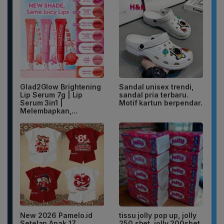
Glad2Glow Brightening
Sandal unisex trendi,
Lip Serum 7g | Lip
sandal pria terbaru.
Serum 3in1 |
Motif kartun berpendar.
Melembapkan,...
New 2026 Pamelo.id
tissu jolly pop up, jolly
Setelan Anak 17
250 shet, jolly 200shet