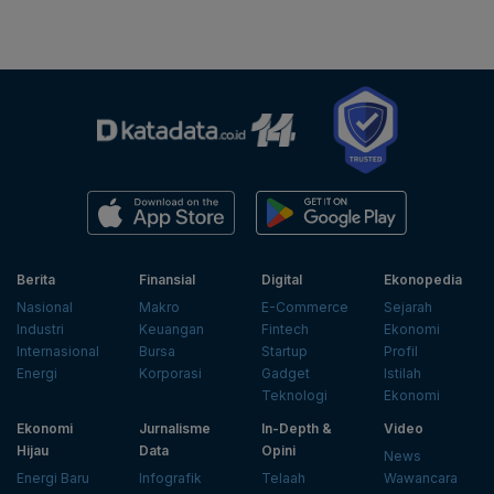
Berita
Finansial
Digital
Ekonopedia
Nasional
Makro
E-Commerce
Sejarah
Industri
Keuangan
Fintech
Ekonomi
Internasional
Bursa
Startup
Profil
Energi
Korporasi
Gadget
Istilah
Teknologi
Ekonomi
Ekonomi
Jurnalisme
In-Depth &
Video
Hijau
Data
Opini
News
Energi Baru
Infografik
Telaah
Wawancara