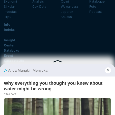
Ekonomi
Analisis
Opini
Katalogue
Sirkular
Cek Data
Wawancara
Foto
Investasi
Laporan
Podcast
Hijau
Khusus
Info
Indeks
Insight
Center
Databoks
Event
KatadataOto
Langganan Newsletter
Email
Daftar
Ikuti Kami