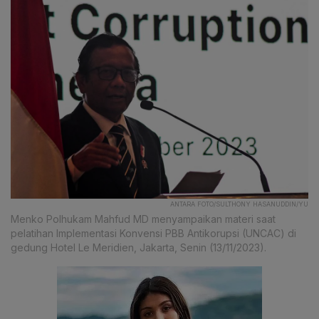
ANTARA FOTO/SULTHONY HASANUDDIN/YU
Menko Polhukam Mahfud MD menyampaikan materi saat
pelatihan Implementasi Konvensi PBB Antikorupsi (UNCAC) di
gedung Hotel Le Meridien, Jakarta, Senin (13/11/2023).