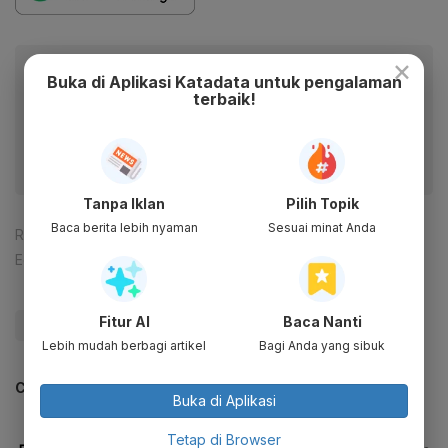
×
Baca artikel ini lewat aplikasi mobile.
Buka di Aplikasi Katadata untuk pengalaman
terbaik!
Dapatkan pengalaman membaca lebih nyaman dan nikmati
fitur menarik lainnya lewat aplikasi mobile Katadata.
Tanpa Iklan
Pilih Topik
Baca berita lebih nyaman
Sesuai minat Anda
Reporter:
Ade Rosman
Editor:
Ira Guslina Sufa
Fitur AI
Baca Nanti
#Mahfud
#Edhy Prabowo
#Update Me
#Korupsi
Lebih mudah berbagi artikel
Bagi Anda yang sibuk
CEK JUGA DATA INI
Buka di Aplikasi
Tetap di Browser