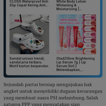
CLOSS Waterproof Anti
White Body Lotion
Slip Cepat Kering Anti...
Whitening &
Moisturizing |...
Sandal unisex trendi,
Glad2Glow Brightening
sandal pria terbaru.
Lip Serum 7g | Lip
Motif kartun berpendar.
Serum 3in1 |
Melembapkan,...
Sejumlah partai bersiap mengajukan hak
angket untuk menyelidiki dugaan kecurangan
yang membuat suara PSI melambung. Salah
satunya PPP yang menyatakan siap