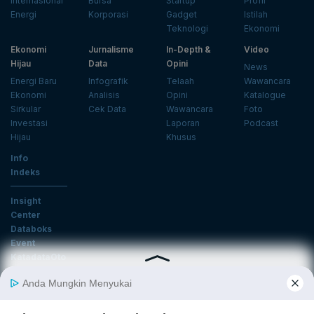
Internasional
Bursa
Startup
Profil
Energi
Korporasi
Gadget
Istilah
Teknologi
Ekonomi
Ekonomi
Jurnalisme
In-Depth &
Video
Hijau
Data
Opini
News
Energi Baru
Infografik
Telaah
Wawancara
Ekonomi
Analisis
Opini
Katalogue
Sirkular
Cek Data
Wawancara
Foto
Investasi
Laporan
Podcast
Hijau
Khusus
Info
Indeks
Insight
Center
Databoks
Event
KatadataOto
Langganan Newsletter