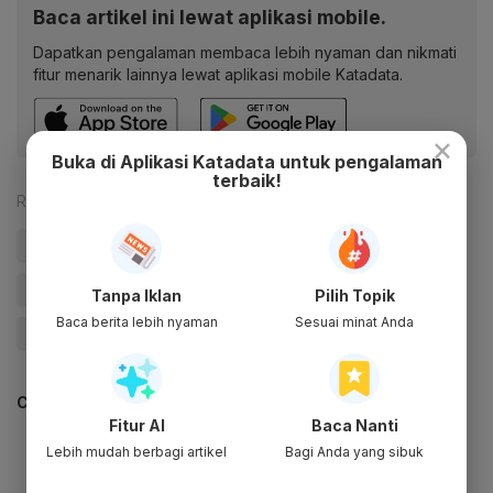
Baca artikel ini lewat aplikasi mobile.
Dapatkan pengalaman membaca lebih nyaman dan nikmati
fitur menarik lainnya lewat aplikasi mobile Katadata.
×
Buka di Aplikasi Katadata untuk pengalaman
terbaik!
Reporter:
Antara
#PSI
#Suara
#Suara Pemilu
#Rekapitulasi Suara Pemilu
#Pemilu
#Pemilu 2024
Tanpa Iklan
Pilih Topik
Baca berita lebih nyaman
Sesuai minat Anda
#Hak Angket
#Update Me
CEK JUGA DATA INI
Fitur AI
Baca Nanti
Lebih mudah berbagi artikel
Bagi Anda yang sibuk