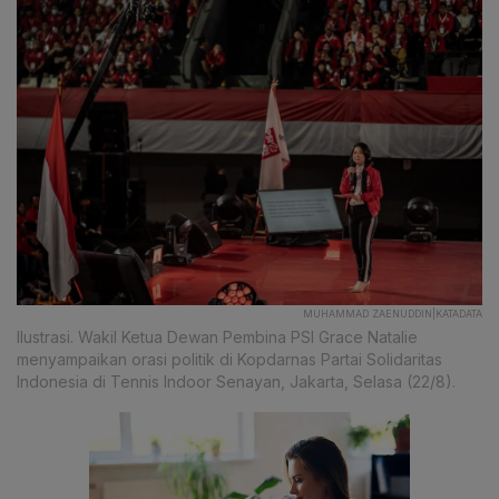
MUHAMMAD ZAENUDDIN|KATADATA
Ilustrasi. Wakil Ketua Dewan Pembina PSI Grace Natalie
menyampaikan orasi politik di Kopdarnas Partai Solidaritas
Indonesia di Tennis Indoor Senayan, Jakarta, Selasa (22/8).