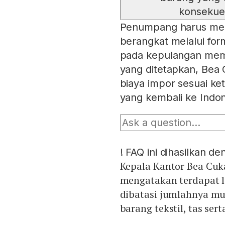
konsekuen
Penumpang harus mel
berangkat melalui for
pada kepulangan mem
yang ditetapkan, Bea
biaya impor sesuai ke
yang kembali ke Indon
!
FAQ ini dihasilkan d
Kepala Kantor Bea Cuk
mengatakan terdapat 
dibatasi jumlahnya mua
barang tekstil, tas sert