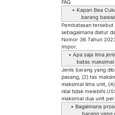
FAQ
•
Kapan Bea Cuk
barang bawaa
Pembatasan tersebut 
sebagaimana diatur d
Nomor 36 Tahun 2023
Impor.
•
Apa saja lima jen
batas maksima
Jenis barang yang diba
pasang, (2) tas maksima
maksimal lima unit, (4
nilai tidak melebihi U
maksimal dua unit pe
•
Bagaimana pro
barang yang 