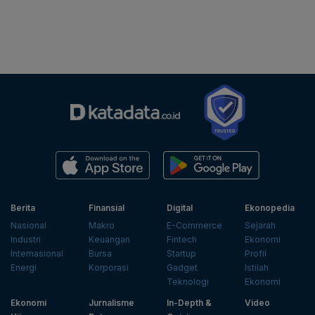
Berita
Finansial
Digital
Ekonopedia
Nasional
Makro
E-Commerce
Sejarah
Industri
Keuangan
Fintech
Ekonomi
Internasional
Bursa
Startup
Profil
Energi
Korporasi
Gadget
Istilah
Teknologi
Ekonomi
Ekonomi
Jurnalisme
In-Depth &
Video