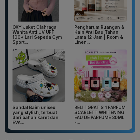
OXY Jaket Olahraga
Pengharum Ruangan &
Wanita Anti UV UPF
Kain Anti Bau Tahan
100+ Lari Sepeda Gym
Lama 12 Jam | Room &
Sport...
Linen...
Sandal Baim unisex
BELI 1 GRATIS 1 PARFUM
yang stylish, terbuat
SCARLETT WHITENING
dari bahan karet dan
EAU DE PARFUME 30ML
EVA...
-...