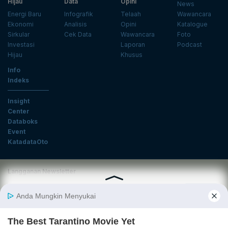
Hijau
Data
Opini
News
Energi Baru
Infografik
Telaah
Wawancara
Ekonomi
Analisis
Opini
Katalogue
Sirkular
Cek Data
Wawancara
Foto
Investasi
Laporan
Podcast
Hijau
Khusus
Info
Indeks
Insight
Center
Databoks
Event
KatadataOto
Langganan Newsletter
Email
Daftar
Ikuti Kami