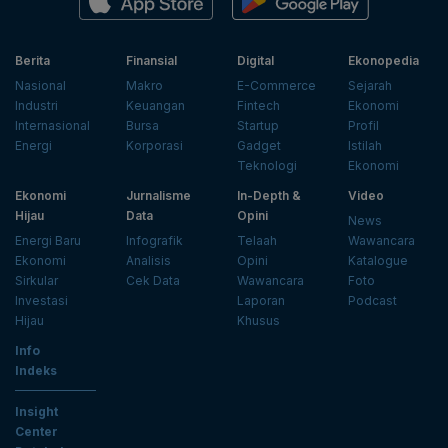
Berita
Finansial
Digital
Ekonopedia
Nasional
Makro
E-Commerce
Sejarah
Industri
Keuangan
Fintech
Ekonomi
Internasional
Bursa
Startup
Profil
Energi
Korporasi
Gadget
Istilah
Teknologi
Ekonomi
Ekonomi
Jurnalisme
In-Depth &
Video
Hijau
Data
Opini
News
Energi Baru
Infografik
Telaah
Wawancara
Ekonomi
Analisis
Opini
Katalogue
Sirkular
Cek Data
Wawancara
Foto
Investasi
Laporan
Podcast
Hijau
Khusus
Info
Indeks
Insight
Center