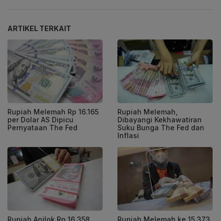
ARTIKEL TERKAIT
Rupiah Melemah Rp 16.165
Rupiah Melemah,
per Dolar AS Dipicu
Dibayangi Kekhawatiran
Pernyataan The Fed
Suku Bunga The Fed dan
Inflasi
Rupiah Anjlok Rp 16.358
Rupiah Melemah ke 15.373