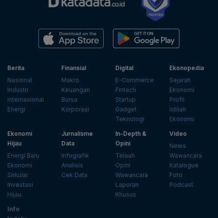
Berita
Finansial
Digital
Ekonopedia
Nasional
Makro
E-Commerce
Sejarah
Industri
Keuangan
Fintech
Ekonomi
Internasional
Bursa
Startup
Profil
Energi
Korporasi
Gadget
Istilah
Teknologi
Ekonomi
Ekonomi
Jurnalisme
In-Depth &
Video
Hijau
Data
Opini
News
Energi Baru
Infografik
Telaah
Wawancara
Ekonomi
Analisis
Opini
Katalogue
Sirkular
Cek Data
Wawancara
Foto
Investasi
Laporan
Podcast
Hijau
Khusus
Info