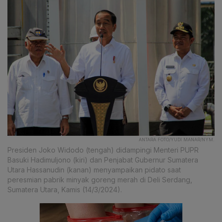
ANTARA FOTO/YUDI MANAR/NYM.
Presiden Joko Widodo (tengah) didampingi Menteri PUPR
Basuki Hadimuljono (kiri) dan Penjabat Gubernur Sumatera
Utara Hassanudin (kanan) menyampaikan pidato saat
peresmian pabrik minyak goreng merah di Deli Serdang,
Sumatera Utara, Kamis (14/3/2024).