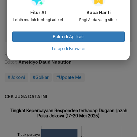
Baca artikel ini lewat aplikasi mobile.
Fitur AI
Baca Nanti
Dapatkan pengalaman membaca lebih nyaman dan nikmati
fitur menarik lainnya lewat aplikasi mobile Katadata.
Lebih mudah berbagi artikel
Bagi Anda yang sibuk
Buka di Aplikasi
Tetap di Browser
Reporter:
Muhamad Fajar Riyandanu
Editor:
Ameidyo Daud Nasution
#Jokowi
#Golkar
#Update Me
CEK JUGA DATA INI