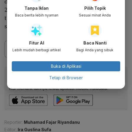
dan Ganjar Pranowo-Mahfud MD dengan
27.040.878. Hasyim mengatakan hasil
Tanpa Iklan
Pilih Topik
Baca berita lebih nyaman
Sesuai minat Anda
tersebut didapat dari 164.227.475 jumlah
suara sah.
Fitur AI
Baca Nanti
Lebih mudah berbagi artikel
Bagi Anda yang sibuk
Buka di Aplikasi
Baca artikel ini lewat aplikasi mobile.
Tetap di Browser
Dapatkan pengalaman membaca lebih nyaman dan nikmati
fitur menarik lainnya lewat aplikasi mobile Katadata.
Reporter:
Muhamad Fajar Riyandanu
Editor:
Ira Guslina Sufa