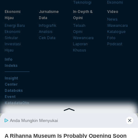
Teknologi
Ekonomi
Ekonomi
Jurnalisme
In-Depth &
Video
Hijau
Data
Opini
News
Energi Baru
Infografik
Telaah
Wawancara
Ekonomi
Analisis
Opini
Katalogue
Sirkular
Cek Data
Wawancara
Foto
Investasi
Laporan
Podcast
Hijau
Khusus
Info
Indeks
Insight
Center
Databoks
Event
KatadataOto
Langganan Newsletter
Email
Daftar