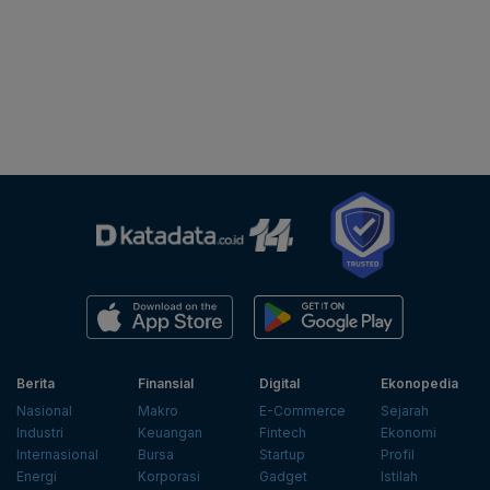
Berita
Finansial
Digital
Ekonopedia
Nasional
Makro
E-Commerce
Sejarah
Industri
Keuangan
Fintech
Ekonomi
Internasional
Bursa
Startup
Profil
Energi
Korporasi
Gadget
Istilah