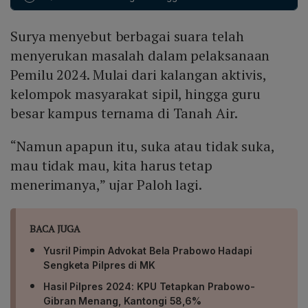
menyisakan ruang bagi perbaikan; melalui evaluasi
masyarakat sipil, akademisi, cendekiawan, dan media.
dapat meningkatkan kualitas praktik demokrasi,
4. Mengakui partai hanyalah satu pilar demokrasi dan
Surya menyebut berbagai suara telah
memperkuat mekanisme checks and balances, dan
menekankan pentingnya checks and balances yang
memastikan hasil pemilu menjadi landasan yang legitim
menyerukan masalah dalam pelaksanaan
sehat. 5. Mengajak seluruh komponen bangsa
serta dapat dipercaya.
mengutamakan kepentingan bangsa di atas
Pemilu 2024. Mulai dari kalangan aktivis,
kepentingan golongan untuk mencapai keadilan
kelompok masyarakat sipil, hingga guru
pasca‑pemilu.
besar kampus ternama di Tanah Air.
“Namun apapun itu, suka atau tidak suka,
mau tidak mau, kita harus tetap
menerimanya,” ujar Paloh lagi.
BACA JUGA
Yusril Pimpin Advokat Bela Prabowo Hadapi
Sengketa Pilpres di MK
Hasil Pilpres 2024: KPU Tetapkan Prabowo-
Gibran Menang, Kantongi 58,6%