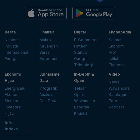
Berita
Finansial
Digital
Ekonopedia
Nasional
Makro
E-Commerce
Sejarah
Industri
Keuangan
Fintech
Ekonomi
Internasional
Bursa
Startup
Profil
Energi
Korporasi
Gadget
Istilah
Teknologi
Ekonomi
Ekonomi
Jurnalisme
In-Depth &
Video
Hijau
Data
Opini
News
Energi Baru
Infografik
Telaah
Wawancara
Ekonomi
Analisis
Opini
Katalogue
Sirkular
Cek Data
Wawancara
Foto
Investasi
Laporan
Podcast
Hijau
Khusus
Info
Indeks