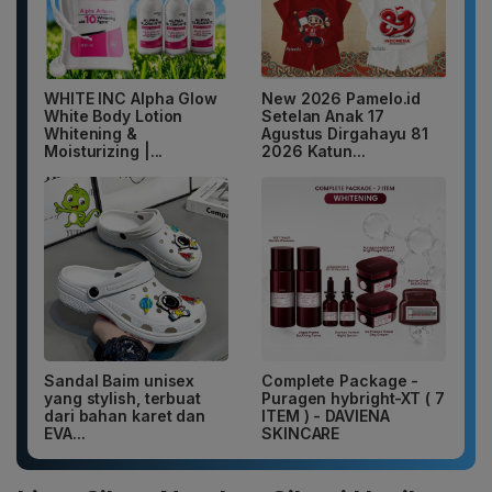
WHITE INC Alpha Glow
New 2026 Pamelo.id
White Body Lotion
Setelan Anak 17
Whitening &
Agustus Dirgahayu 81
Moisturizing |...
2026 Katun...
Sandal Baim unisex
Complete Package -
yang stylish, terbuat
Puragen hybright-XT ( 7
dari bahan karet dan
ITEM ) - DAVIENA
EVA...
SKINCARE