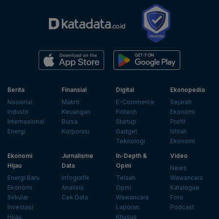
Berita
Finansial
Digital
Ekonopedia
Nasional
Makro
E-Commerce
Sejarah
Industri
Keuangan
Fintech
Ekonomi
Internasional
Bursa
Startup
Profil
Energi
Korporasi
Gadget
Istilah
Teknologi
Ekonomi
Ekonomi
Jurnalisme
In-Depth &
Video
Hijau
Data
Opini
News
Energi Baru
Infografik
Telaah
Wawancara
Ekonomi
Analisis
Opini
Katalogue
Sirkular
Cek Data
Wawancara
Foto
Investasi
Laporan
Podcast
Hijau
Khusus