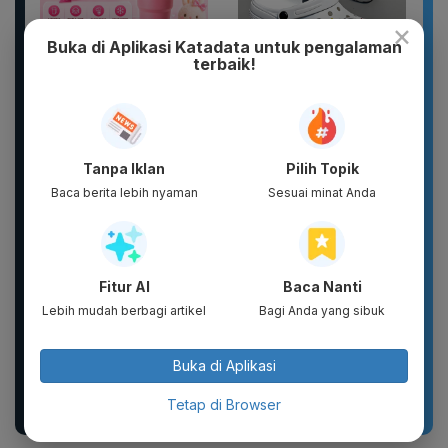
×
Buka di Aplikasi Katadata untuk pengalaman
terbaik!
Botol Gelas Minum
Sandal unisex trendi,
Lucu Vacuum Flask
sandal pria terbaru.
Stainless TUMBLER
Motif kartun berpendar.
900ML Coffee...
Tanpa Iklan
Pilih Topik
Baca berita lebih nyaman
Sesuai minat Anda
Fitur AI
Baca Nanti
Lebih mudah berbagi artikel
Bagi Anda yang sibuk
Sandal Baim unisex
KJ - Glad2Glow Bright
Buka di Aplikasi
yang stylish, terbuat
Body Serum Series
dari bahan karet dan
EVA...
Tetap di Browser