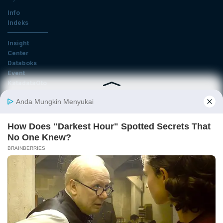
Info
Indeks
Insight
Center
Databoks
Event
KatadataOto
Langganan Newsletter
Email
Daftar
Ikuti Kami
Tentang Katadata
Advertising
Karier
Pedoman Media Siber
Kebijakan Privasi
Disclaimer
Hubungi Kami
©2026 Katadata. Hak cipta dilindungi Undang-undang.