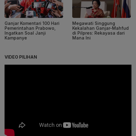
Ganjar Komentari 100 Hari
Megawati Singgung
Pemerintahan Prabowo,
Kekalahan Ganjar-Mahfud
Ingatkan Soal Janji
di Pilpres: Rekayasa dari
Kampanye
Mana Ini
VIDEO PILIHAN