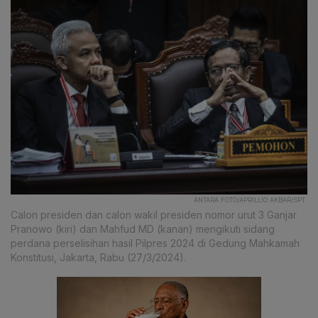
ANTARA FOTO/APRILLIO AKBAR/SPT.
Calon presiden dan calon wakil presiden nomor urut 3 Ganjar
Pranowo (kiri) dan Mahfud MD (kanan) mengikuti sidang
perdana perselisihan hasil Pilpres 2024 di Gedung Mahkamah
Konstitusi, Jakarta, Rabu (27/3/2024).